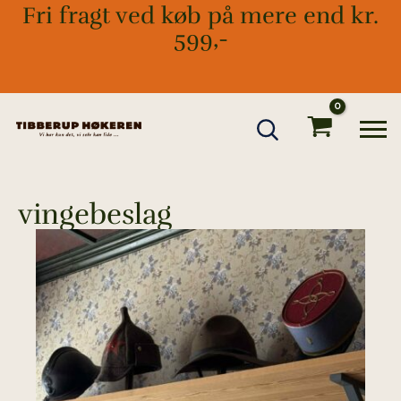
Gå
Fri fragt ved køb på mere end kr.
til
599,-
indholdet
vingebeslag