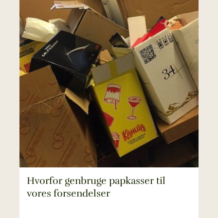
Hvorfor genbruge papkasser til
vores forsendelser