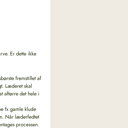
rve. Er dette ikke
ørste fremstillet af
gt. Læderet skal
 aftørre det hele i
pe fx gamle klude
gen. Når læderfedtet
gentages processen.