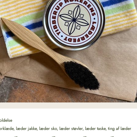
oldelse
orklæde
,
læder jakke
,
læder sko
,
læder støvler
,
læder taske
,
ting af læder