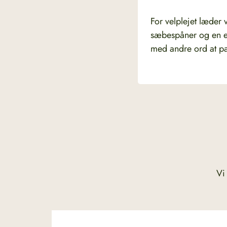
For velplejet læder 
sæbespåner og en eft
med andre ord at pas
Vi