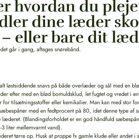
r hvordan du pleje
ler dine læder sko
 – eller bare dit læ
et går i gang, aftages snørebånd.
s alt løstsiddende snavs på både overlæder og sål med en blø
 der efter med en blød bomuldsklud, let fugtet og vredet i 
 for tilsætningsstoffer eller kemikalier. Man kan med stor f
e sæbespåner med en fedtprocent på 80, idet denne type af
e læderet. (Blandingsforholdet er en god håndfuld sæbespån
2-3 liter mellemvarmt vand).
deret tørre op. Husk at proppe fx gamle klude eller andet i