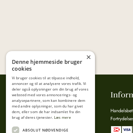
×
Denne hjemmeside bruger
cookies
Vi bruger cookies til at tilpasse indhold,
annoncer og til at analysere vores trafik. Vi
deler også oplysninger om din brug af vores
Tibberup Høkeren
Infor
websted med vores annoncerings- og
analysepartnere, som kan kombinere dem
med andre oplysninger, som du har givet
Sct. Anna Gade 4A
Handelsbet
dem, eller som de har indsamlet fra din
brug af deres tjenester.
Læs mere
3000 Helsingør
Fortrydelse
CVR: 15800038
ABSOLUT NØDVENDIGE