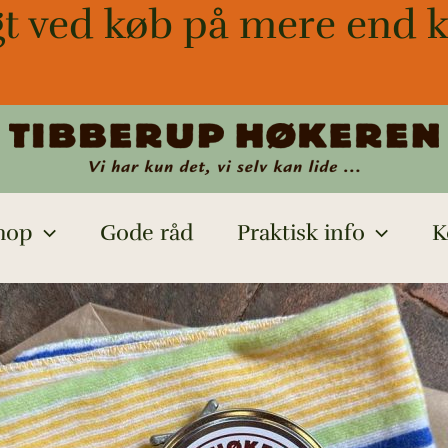
gt ved køb på mere end k
hop
Gode råd
Praktisk info
K