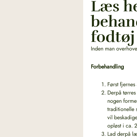
Læs he
behand
fodtøj
Inden man overhoved
Forbehandling
Først fjerne
Derpå tørres
nogen former
traditionell
vil beskadig
opløst i ca. 
Lad derpå læ