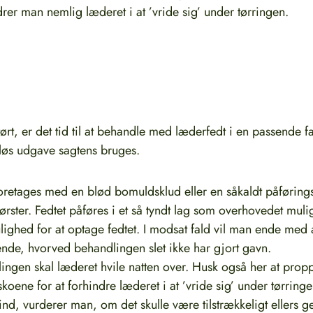
rer man nemlig læderet i at ’vride sig’ under tørringen.
ørt, er det tid til at behandle med læderfedt i en passende fa
eløs udgave sagtens bruges.
oretages med en blød bomuldsklud eller en såkaldt påføringsb
rster. Fedtet påføres i et så tyndt lag som overhovedet muli
ghed for at optage fedtet. I modsat fald vil man ende med at
ende, hvorved behandlingen slet ikke har gjort gavn.
lingen skal læderet hvile natten over. Husk også her at prop
 skoene for at forhindre læderet i at ’vride sig’ under tørrin
t ind, vurderer man, om det skulle være tilstrækkeligt ellers 