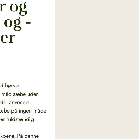
r og
 og -
der
d børste.
en mild sæbe uden
ordel anvende
 sæbe på ingen måde
er fuldstændig
 skoene. På denne