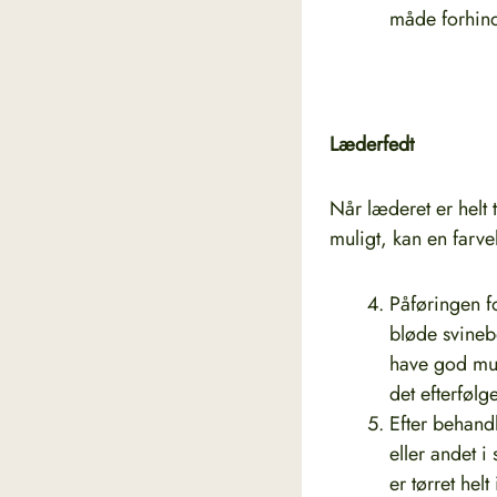
måde forhind
Læderfedt
Når læderet er helt t
muligt, kan en farv
Påføringen f
bløde svinebø
have god muli
det efterfølg
Efter behand
eller andet i
er tørret hel