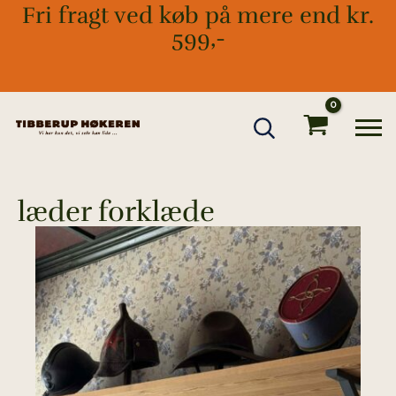
Gå
Fri fragt ved køb på mere end kr.
til
599,-
indholdet
læder forklæde