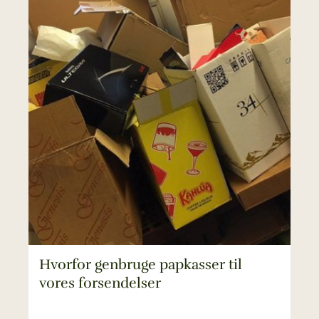
Hvorfor genbruge papkasser til
vores forsendelser