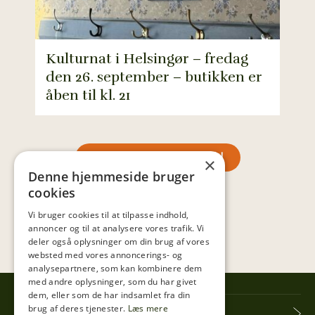
Kulturnat i Helsingør – fredag
den 26. september – butikken er
Fra
åben til kl. 21
søn
SE MERE INSPIRATION
×
Denne hjemmeside bruger
cookies
Vi bruger cookies til at tilpasse indhold,
annoncer og til at analysere vores trafik. Vi
deler også oplysninger om din brug af vores
websted med vores annoncerings- og
analysepartnere, som kan kombinere dem
med andre oplysninger, som du har givet
dem, eller som de har indsamlet fra din
brug af deres tjenester.
Læs mere
Tibberup Høkeren