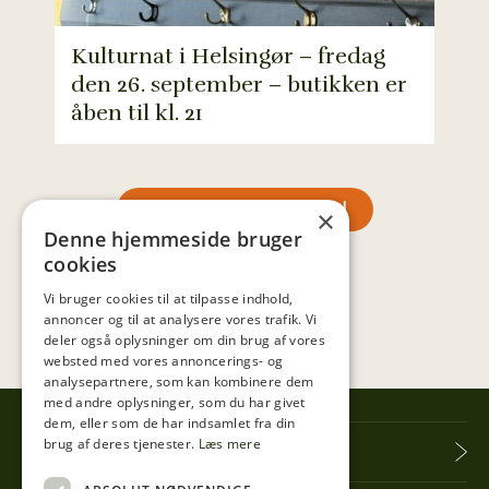
Kulturnat i Helsingør – fredag
den 26. september – butikken er
Fra
åben til kl. 21
søn
SE MERE INSPIRATION
×
Denne hjemmeside bruger
cookies
Vi bruger cookies til at tilpasse indhold,
annoncer og til at analysere vores trafik. Vi
deler også oplysninger om din brug af vores
websted med vores annoncerings- og
analysepartnere, som kan kombinere dem
med andre oplysninger, som du har givet
dem, eller som de har indsamlet fra din
brug af deres tjenester.
Læs mere
Tibberup Høkeren