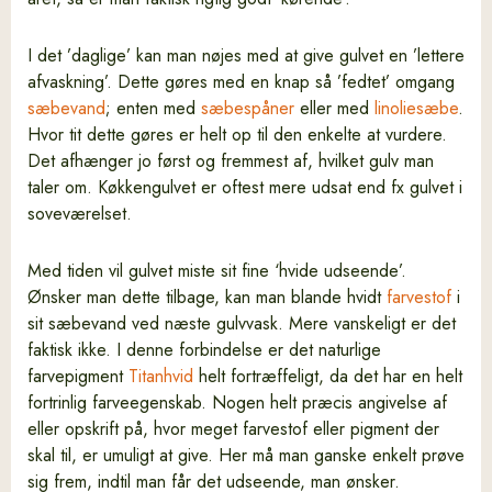
I det ’daglige’ kan man nøjes med at give gulvet en ’lettere
afvaskning’. Dette gøres med en knap så ’fedtet’ omgang
sæbevand
; enten med
sæbespåner
eller med
linoliesæbe
.
Hvor tit dette gøres er helt op til den enkelte at vurdere.
Det afhænger jo først og fremmest af, hvilket gulv man
taler om. Køkkengulvet er oftest mere udsat end fx gulvet i
soveværelset.
Med tiden vil gulvet miste sit fine ‘hvide udseende’.
Ønsker man dette tilbage, kan man blande hvidt
farvestof
i
sit sæbevand ved næste gulvvask. Mere vanskeligt er det
faktisk ikke. I denne forbindelse er det naturlige
farvepigment
Titanhvid
helt fortræffeligt, da det har en helt
fortrinlig farveegenskab. Nogen helt præcis angivelse af
eller opskrift på, hvor meget farvestof eller pigment der
skal til, er umuligt at give. Her må man ganske enkelt prøve
sig frem, indtil man får det udseende, man ønsker.