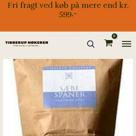
Gå
Fri fragt ved køb på mere end kr.
til
599,-
indholdet