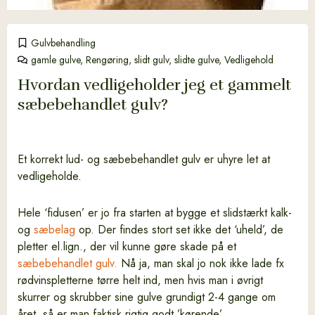
Gulvbehandling
gamle gulve
,
Rengøring
,
slidt gulv
,
slidte gulve
,
Vedligehold
Hvordan vedligeholder jeg et gammelt
sæbebehandlet gulv?
Et korrekt lud- og sæbebehandlet gulv er uhyre let at
vedligeholde.
Hele ‘fidusen’ er jo fra starten at bygge et slidstærkt kalk-
og
sæbelag
op. Der findes stort set ikke det ‘uheld’, de
pletter el.lign., der vil kunne gøre skade på et
sæbebehandlet gulv.
Nå ja, man skal jo nok ikke lade fx
rødvinspletterne tørre helt ind, men hvis man i øvrigt
skurrer og skrubber sine gulve grundigt 2-4 gange om
året, så er man faktisk rigtig godt ’kørende’.