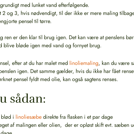
 grundigt med lunket vand efterfølgende.
2 og 3, hvis nødvendigt, til der ikke er mere maling tilbage
gjorte pensel til tørre.
g ren er den klar til brug igen. Det kan være at penslens bør
tid blive bløde igen med vand og fornyet brug.
nsel, efter at du har malet med
linoliemaling
, kan du være s
penslen igen. Det samme gælder, hvis du ikke har fået renset
tørknet pensel fyldt med olie, kan også sagtens renses.
du sådan:
i blød i
linoliesæbe
direkte fra flasken i et par dage
get af malingen eller olien, der er opløst skift evt. sæben 
 dage