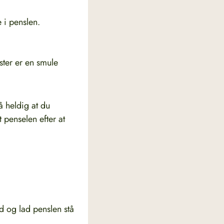
 i penslen.
ster er en smule
å heldig at du
 penselen efter at
ud og lad penslen stå