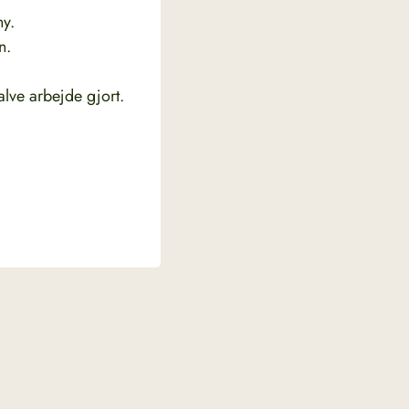
ny.
n.
lve arbejde gjort.