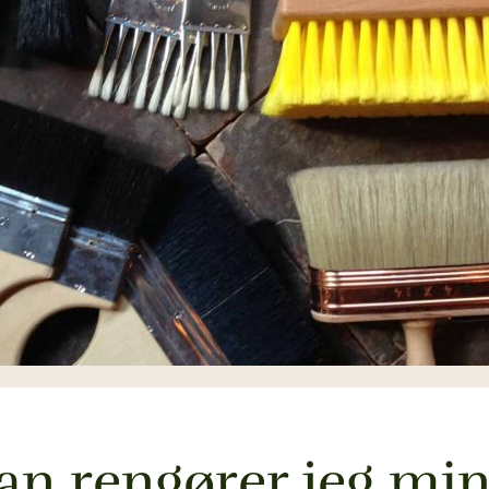
n rengører jeg mi