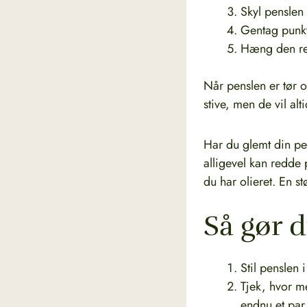
Skyl penslen
Gentag punkt 
Hæng den ren
Når penslen er tør o
stive, men de vil al
Har du glemt din pe
alligevel kan redde 
du har olieret. En s
Så gør 
Stil penslen 
Tjek, hvor me
endnu et par