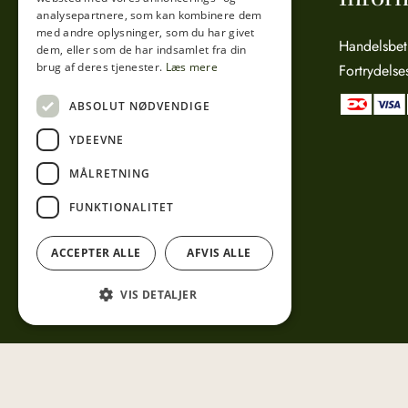
analysepartnere, som kan kombinere dem
med andre oplysninger, som du har givet
Sct. Anna Gade 4A
Handelsbet
dem, eller som de har indsamlet fra din
brug af deres tjenester.
Læs mere
3000 Helsingør
Fortrydelse
CVR: 15800038
ABSOLUT NØDVENDIGE
Telefon:
49 17 04 24
YDEEVNE
Mail:
info@tibberuphoekeren.dk
MÅLRETNING
FUNKTIONALITET
ACCEPTER ALLE
AFVIS ALLE
VIS DETALJER