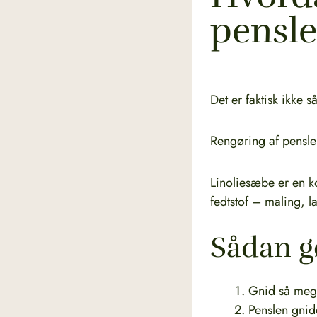
pensle
Det er faktisk ikke s
Rengøring af pensl
Linoliesæbe er en k
fedtstof – maling, l
Sådan g
Gnid så mege
Penslen gnid