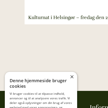
Kulturnat i Helsingør – fredag den 2
×
Denne hjemmeside bruger
cookies
Vi bruger cookies til at tilpasse indhold,
annoncer og til at analysere vores trafik. Vi
deler også oplysninger om din brug af vores
Tibberup Høkeren
Infor
websted med vores annoncerings- og