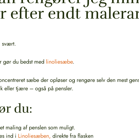
r efter endt malera
å svært.
er gør du bedst med
linoliesæbe
.
oncentreret sæbe der opløser og rengøre selv den mest gens
ak eller tjære – også på pensler.
ør du:
t maling af penslen som muligt.
es ind i
Linoliesæben,
direkte fra flasken