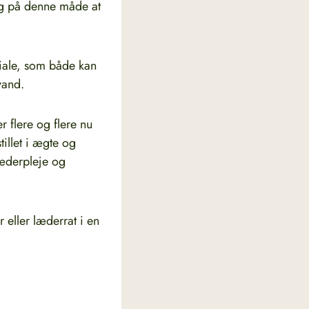
sig på denne måde at
riale, som både kan
vand.
er flere og flere nu
illet i ægte og
 læderpleje og
eller læderrat i en