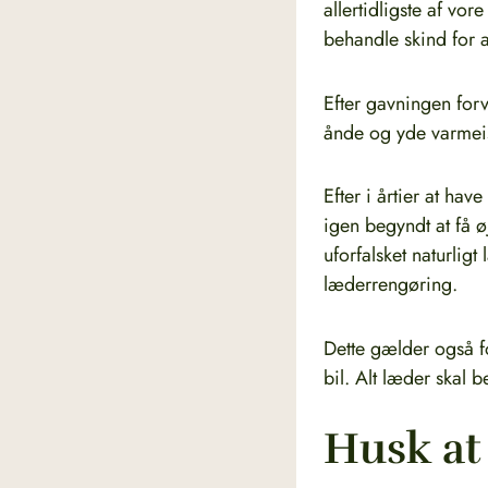
allertidligste af vo
behandle skind for a
Efter gavningen forv
ånde og yde varmeis
Efter i årtier at hav
igen begyndt at få ø
uforfalsket naturlig
læderrengøring.
Dette gælder også f
bil. Alt læder skal
Husk at 