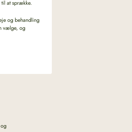
til at sprække.
pleje og behandling
an vælge, og
 og