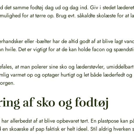
 det samme fodtøj dag ud og dag ind. Giv i stedet læderet
mulighed for at tørre op. Brug evt. såkaldte skolæste for at
handsker eller -bælter har de altid godt af at blive lagt van
an hvile. Det er vigtigt for at de kan holde facon og spændst
efales, at man polerer sine sko og læderstøvler, umiddelbart
mlig varmet op og optager hurtigt og let både læderfedt og
morgen.
ing af sko og fodtøj
har allerbedst af at blive opbevaret tørt. En plastpose kan
en skoæske af pap faktisk er helt ideel. Stil aldrig hverken sk