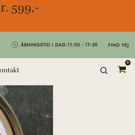
r. 599,-
ÅBNINGSTID I DAG:
11:00 - 17:30
FIND VEJ
ontakt