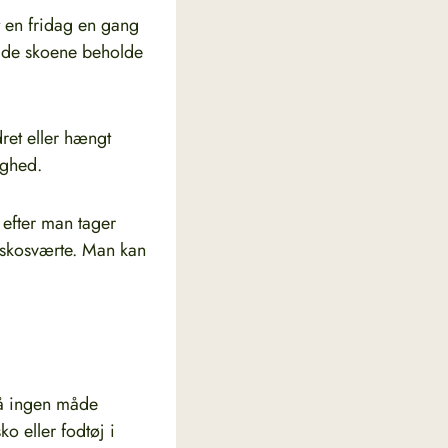
 en fridag en gang
 lade skoene beholde
dret eller hængt
ighed.
 efter man tager
 skosværte. Man kan
 på ingen måde
o eller fodtøj i