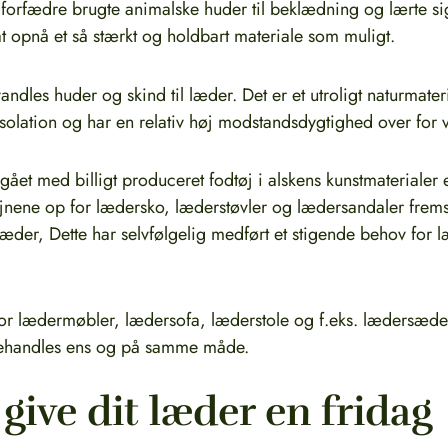
re forfædre brugte animalske huder til beklædning og lærte 
t opnå et så stærkt og holdbart materiale som muligt.
andles huder og skind til læder. Det er et utroligt naturmate
olation og har en relativ høj modstandsdygtighed over for 
e gået med billigt produceret fodtøj i alskens kunstmaterialer 
jnene op for lædersko, læderstøvler og lædersandaler fremst
t læder, Dette har selvfølgelig medført et stigende behov for
or lædermøbler, lædersofa, læderstole og f.eks. lædersæder 
 behandles ens og på samme måde.
give dit læder en fridag