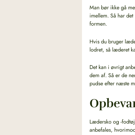
Man bør ikke gå med
imellem. Så har det 
formen.
Hvis du bruger læder
lodret, så læderet k
Det kan i øvrigt anb
dem af. Så er de ne
pudse efter næste 
Opbevar
Lædersko og -fodtøj 
anbefales, hvorimod 