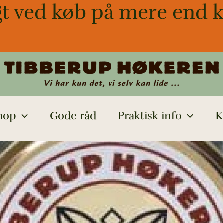
gt ved køb på mere end k
hop
Gode råd
Praktisk info
K