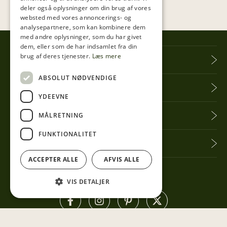
deler også oplysninger om din brug af vores
websted med vores annoncerings- og
analysepartnere, som kan kombinere dem
med andre oplysninger, som du har givet
dem, eller som de har indsamlet fra din
brug af deres tjenester.
Læs mere
Tibberup Høkeren
ABSOLUT NØDVENDIGE
Information
YDEEVNE
Praktisk info
MÅLRETNING
FUNKTIONALITET
Få seneste nyt
ACCEPTER ALLE
AFVIS ALLE
Følg med her
VIS DETALJER