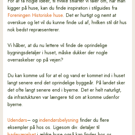
For at få nogle ideer, til hvilke stilarter vi taler om, når man
kigger på huse, kan du finde inspiration i stilguides fra
Foreningen Historiske huse
. Det er hurtigt og nemt at
overskue og let vil du kunne finde ud af, hvilken stil dit hus
nok bedst repræsenterer.
Vi håber, at du nu lettere vil finde de oprindelige
bygningsdetaljer i huset, måske dukker der nogle
overraskelser op på vejen?
Du kan komme ud for at el og vand er kommet ind i huset
langt senere end det oprindelige byggeår. På landet sker
det ofte langt senere end i byerne. Det er helt naturligt,
da infrastukturen var længere tid om at komme udenfor
byerne.
Udendørs
– og
indendørsbelysning
finder du flere
eksempler på hos os. Ligesom div. detaljer til
badeværelset
i ældre huse også kan findes hos os.