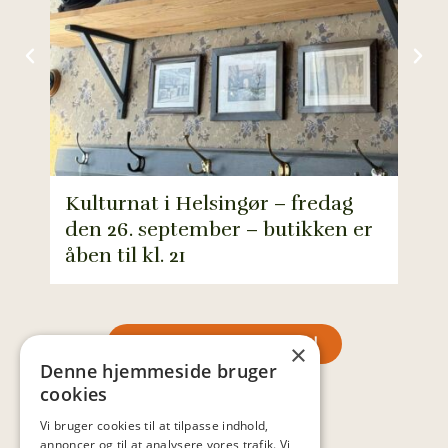
Kulturnat i Helsingør – fredag
den 26. september – butikken er
Fra
åben til kl. 21
søn
SE MERE INSPIRATION
×
Denne hjemmeside bruger
cookies
Vi bruger cookies til at tilpasse indhold,
annoncer og til at analysere vores trafik. Vi