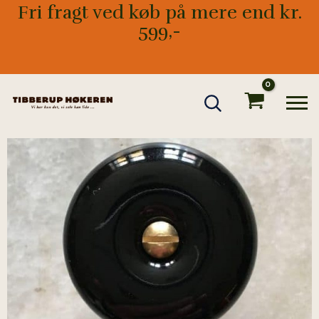
Gå
Fri fragt ved køb på mere end kr.
til
599,-
indholdet