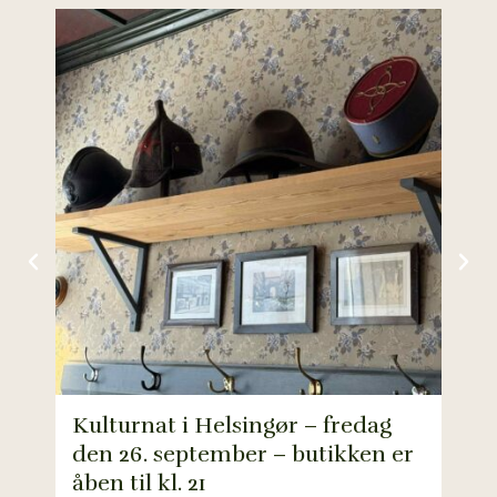
Kulturnat i Helsingør – fredag
den 26. september – butikken er
Fra
åben til kl. 21
søn