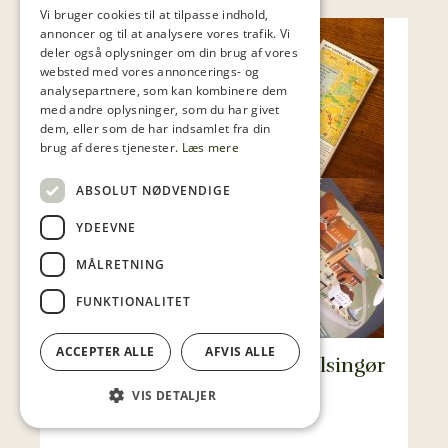
Vi bruger cookies til at tilpasse indhold,
annoncer og til at analysere vores trafik. Vi
deler også oplysninger om din brug af vores
websted med vores annoncerings- og
analysepartnere, som kan kombinere dem
med andre oplysninger, som du har givet
dem, eller som de har indsamlet fra din
brug af deres tjenester.
Læs mere
ABSOLUT NØDVENDIGE
YDEEVNE
MÅLRETNING
FUNKTIONALITET
ACCEPTER ALLE
AFVIS ALLE
Aktiviteter for familien i Helsingør
efter lukketid
VIS DETALJER