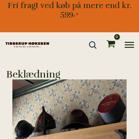
Gå
Fri fragt ved køb på mere end kr.
til
599,-
indholdet
Beklædning