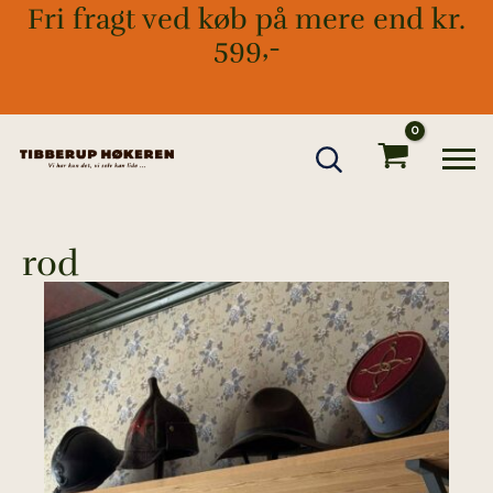
Gå
Fri fragt ved køb på mere end kr.
til
599,-
indholdet
rod