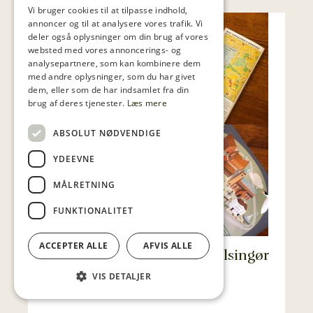
Vi bruger cookies til at tilpasse indhold,
annoncer og til at analysere vores trafik. Vi
deler også oplysninger om din brug af vores
websted med vores annoncerings- og
analysepartnere, som kan kombinere dem
med andre oplysninger, som du har givet
dem, eller som de har indsamlet fra din
brug af deres tjenester.
Læs mere
ABSOLUT NØDVENDIGE
YDEEVNE
MÅLRETNING
FUNKTIONALITET
ACCEPTER ALLE
AFVIS ALLE
Aktiviteter for familien i Helsingør
efter lukketid
VIS DETALJER