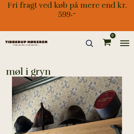
Gå
Fri fragt ved køb på mere end kr.
til
599,-
indholdet
møl i gryn