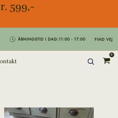
r. 599,-
ÅBNINGSTID I DAG:
11:00 - 17:00
FIND VEJ
ontakt