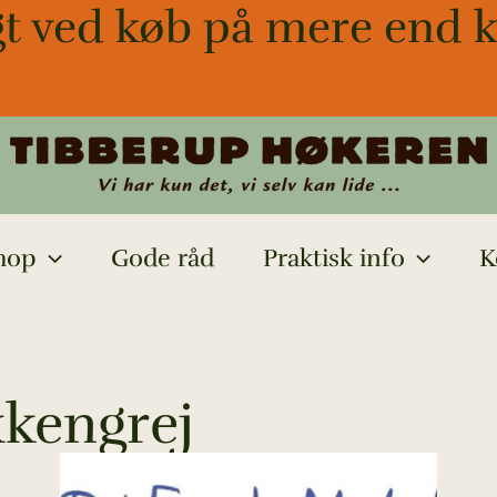
gt ved køb på mere end k
hop
Gode råd
Praktisk info
K
kkengrej