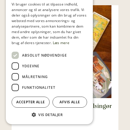
Vi bruger cookies til at tilpasse indhold,
annoncer og til at analysere vores trafik. Vi
deler også oplysninger om din brug af vores
websted med vores annoncerings- og
analysepartnere, som kan kombinere dem
med andre oplysninger, som du har givet
dem, eller som de har indsamlet fra din
brug af deres tjenester.
Læs mere
ABSOLUT NØDVENDIGE
YDEEVNE
MÅLRETNING
FUNKTIONALITET
ACCEPTER ALLE
AFVIS ALLE
Aktiviteter for familien i Helsingør
efter lukketid
VIS DETALJER