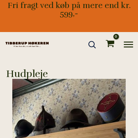
Gå
Fri fragt ved køb på mere end kr.
til
599,-
indholdet
Hudpleje