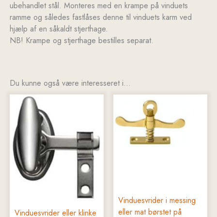
ubehandlet stål. Monteres med en krampe på vinduets
ramme og således fastlåses denne til vinduets karm ved
hjælp af en såkaldt stjerthage.
NB! Krampe og stjerthage bestilles separat.
Du kunne også være interesseret i…
Dette
Dette
vare
vare
har
har
flere
flere
varianter.
varianter.
Mulighederne
Mulighederne
kan
kan
vælges
vælges
på
på
Vinduesvrider i messing
varesiden
varesiden
eller mat børstet på
Vinduesvrider eller klinke