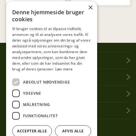
×
Denne hjemmeside bruger
cookies
Vi bruger cookies til at tilpasse indhold,
annoncer og til at analysere vores trafik. Vi
deler også oplysninger om din brug af vores
websted med vores annoncerings- og
analysepartnere, som kan kombinere dem
med andre oplysninger, som du har givet
Tibberup Høkeren
dem, eller som de har indsamlet fra din
brug af deres tjenester.
Læs mere
Information
ABSOLUT NØDVENDIGE
YDEEVNE
Praktisk info
MÅLRETNING
Få seneste nyt
FUNKTIONALITET
Følg med her
ACCEPTER ALLE
AFVIS ALLE