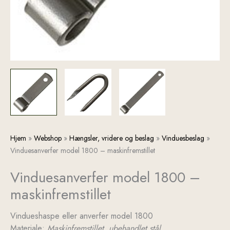
Vinduesanverfer
Hjem
»
Webshop
»
Hængsler, vridere og beslag
»
Vinduesbeslag
»
model
Vinduesanverfer model 1800 – maskinfremstillet
1800
Vinduesanverfer model 1800 –
-
maskinfremstillet
maskinfremstillet
antal
Vindueshaspe eller anverfer model 1800
Materiale:
Maskinfremstillet, ubehandlet stål