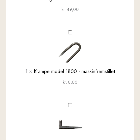
kr.
49,00
Krampe
model
1800
-
maskinfremstillet
1
×
Krampe model 1800 - maskinfremstillet
kr.
8,00
Stjerthage
model
1800
-
maskinfremstillet