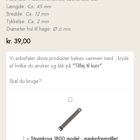
Længde:
Ca. 45 mm
Bredde:
Ca. 12 mm
Tykkelse:
Ca. 2 mm
Diameter hul til hage:
Ø 6 mm
kr.
39,00
Vi anbefaler disse produkter købes sammen med - kryds
af hvilke du ønsker og klik på
"Tilføj til kurv"
Skal du bruge?
Stormkrog
1800
model
-
maskinfremstillet
1
×
Stormkrog 1800 model - maskinfremstillet