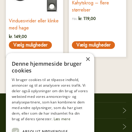
vælges
vælges
Kahytskrog – flere
på
på
størrelser
varesiden
varesiden
kr.
119,00
FRA:
Vinduesvrider eller klinke
med hage
kr.
149,00
Vælg muligheder
Vælg muligheder
×
Denne hjemmeside bruger
cookies
Vi bruger cookies til at tilpasse indhold,
annoncer og til at analysere vores trafik. Vi
deler også oplysninger om din brug af vores
websted med vores annoncerings- og
analysepartnere, som kan kombinere dem
med andre oplysninger, som du har givet
Tibberup Høkeren
dem, eller som de har indsamlet fra din
brug af deres tjenester.
Læs mere
Information
ABSOLUT NØDVENDIGE