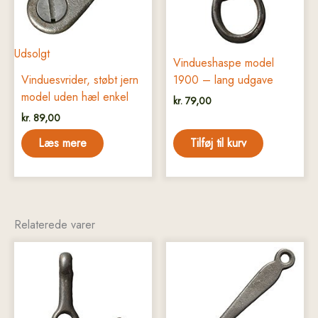
Udsolgt
Vindueshaspe model
Vinduesvrider, støbt jern
1900 – lang udgave
model uden hæl enkel
kr.
79,00
kr.
89,00
Læs mere
Tilføj til kurv
Relaterede varer