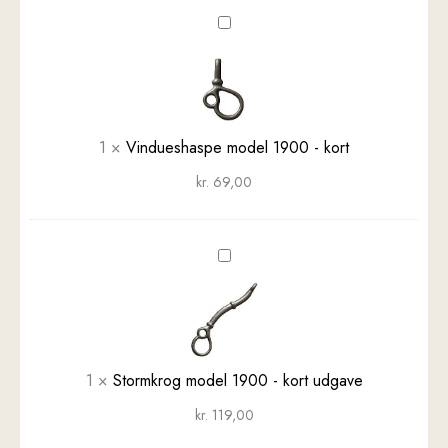
Vindueshaspe
model
1900
-
kort
1
×
Vindueshaspe model 1900 - kort
kr.
69,00
Stormkrog
model
1900
-
kort
udgave
1
×
Stormkrog model 1900 - kort udgave
kr.
119,00