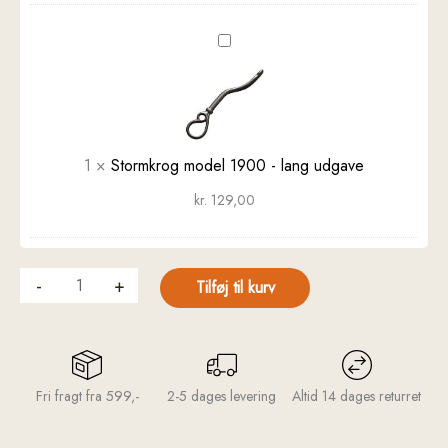
Stormkrog
model
1900
-
lang
udgave
1
×
Stormkrog model 1900 - lang udgave
kr.
129,00
-
+
Tilføj til kurv
Fri fragt fra 599,-
2-5 dages levering
Altid 14 dages returret