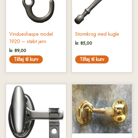
Vindueshaspe model
Stormkrog med kugle
1920 – støbt jern
kr.
85,00
kr.
89,00
Tilføj til kurv
Tilføj til kurv
Dette
Dette
vare
vare
har
har
flere
flere
varianter.
varianter.
Mulighederne
Mulighederne
kan
kan