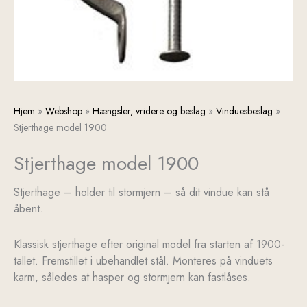
Stjerthage
Hjem
»
Webshop
»
Hængsler, vridere og beslag
»
Vinduesbeslag
»
model
Stjerthage model 1900
1900
Stjerthage model 1900
antal
Stjerthage – holder til stormjern – så dit vindue kan stå
åbent.
Klassisk stjerthage efter original model fra starten af 1900-
tallet. Fremstillet i ubehandlet stål. Monteres på vinduets
karm, således at hasper og stormjern kan fastlåses.