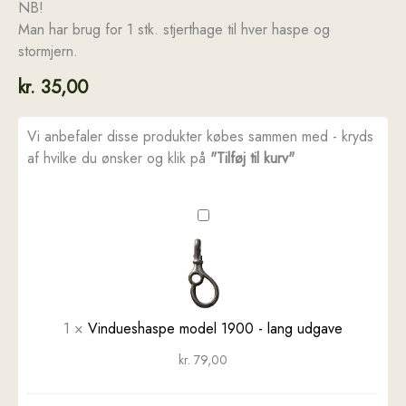
NB!
Man har brug for 1 stk. stjerthage til hver haspe og
stormjern.
kr.
35,00
Vi anbefaler disse produkter købes sammen med - kryds
af hvilke du ønsker og klik på
"Tilføj til kurv"
Vindueshaspe
model
1900
-
lang
udgave
1
×
Vindueshaspe model 1900 - lang udgave
kr.
79,00