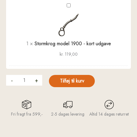
Stormkrog
model
1900
-
kort
udgave
1
×
Stormkrog model 1900 - kort udgave
kr.
119,00
-
+
Tilføj til kurv
Fri fragt fra 599,-
2-5 dages levering
Altid 14 dages returret