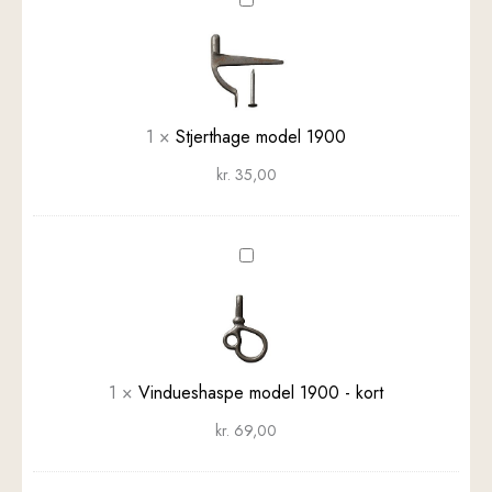
Stjerthage
model
1900
1
×
Stjerthage model 1900
kr.
35,00
Vindueshaspe
model
1900
-
kort
1
×
Vindueshaspe model 1900 - kort
kr.
69,00