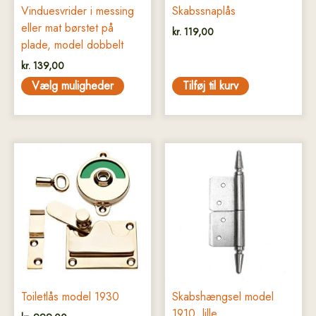
på
Vinduesvrider i messing
Skabssnaplås
varesiden
eller mat børstet på
kr.
119,00
plade, model dobbelt
kr.
139,00
Vælg muligheder
Tilføj til kurv
Dette
Dette
vare
vare
har
har
flere
flere
varianter.
varianter.
Mulighederne
Mulighederne
kan
kan
vælges
vælges
på
på
Toiletlås model 1930
Skabshængsel model
varesiden
varesiden
1910, lille