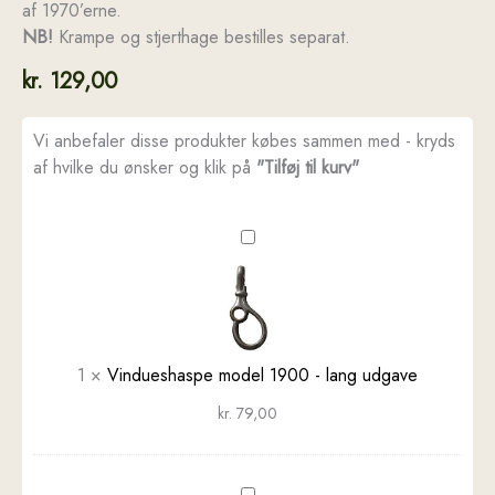
af 1970’erne.
NB!
Krampe og stjerthage bestilles separat.
kr.
129,00
Vi anbefaler disse produkter købes sammen med - kryds
af hvilke du ønsker og klik på
"Tilføj til kurv"
Vindueshaspe
model
1900
-
lang
udgave
1
×
Vindueshaspe model 1900 - lang udgave
kr.
79,00