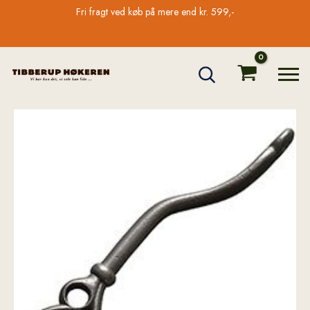
Gå
Fri fragt ved køb på mere end kr. 599,-
til
indholdet