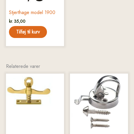
Stjerthage model 1900
kr.
35,00
Tilføj til kurv
Relaterede varer
Dette
vare
har
flere
varianter.
Mulighederne
kan
vælges