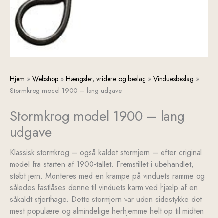
Stormkrog
Hjem
»
Webshop
»
Hængsler, vridere og beslag
»
Vinduesbeslag
»
model
Stormkrog model 1900 – lang udgave
1900
Stormkrog model 1900 – lang
-
lang
udgave
udgave
antal
Klassisk stormkrog – også kaldet stormjern – efter original
model fra starten af 1900-tallet. Fremstillet i ubehandlet,
støbt jern. Monteres med en krampe på vinduets ramme og
således fastlåses denne til vinduets karm ved hjælp af en
såkaldt stjerthage. Dette stormjern var uden sidestykke det
mest populære og almindelige herhjemme helt op til midten