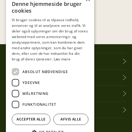
Denne hjemmeside bruger
cookies
Vi bruger cookies til at tilpasse indhold,
annoncer og til at analysere vores trafik. Vi
deler også oplysninger om din brug af vores
websted med vores annoncerings- og
analysepartnere, som kan kombinere dem
med andre oplysninger, som du har givet
dem, eller som de har indsamlet fra din
brug af deres tjenester.
Læs mere
Tibberup Høkeren
ABSOLUT NØDVENDIGE
Information
YDEEVNE
Praktisk info
MÅLRETNING
FUNKTIONALITET
Få seneste nyt
ACCEPTER ALLE
AFVIS ALLE
Følg med her