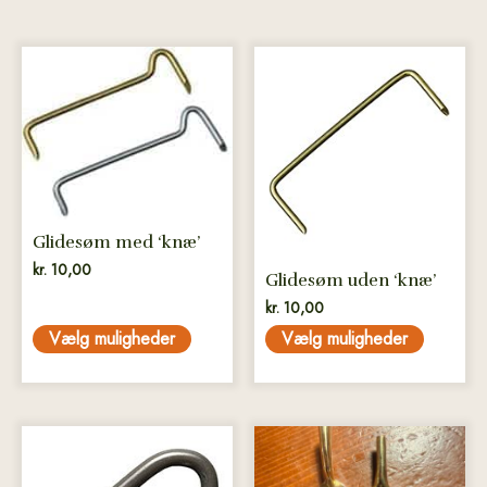
Dette
Dette
vare
vare
har
har
flere
flere
varianter.
varianter.
Mulighederne
Mulighederne
kan
kan
vælges
vælges
Glidesøm med ‘knæ’
på
på
kr.
10,00
Glidesøm uden ‘knæ’
varesiden
varesiden
kr.
10,00
Vælg muligheder
Vælg muligheder
Dette
vare