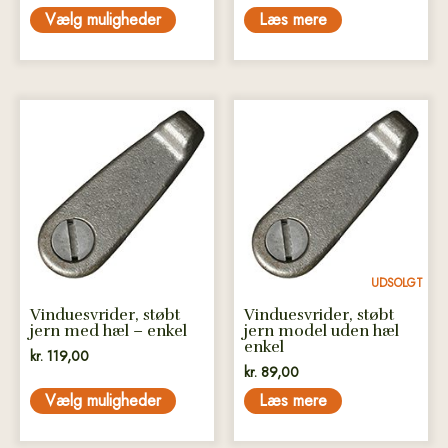
Vælg muligheder
Læs mere
Dette
vare
har
flere
varianter.
Mulighederne
kan
vælges
UDSOLGT
på
Vinduesvrider, støbt
Vinduesvrider, støbt
varesiden
jern med hæl – enkel
jern model uden hæl
enkel
kr.
119,00
kr.
89,00
Vælg muligheder
Læs mere