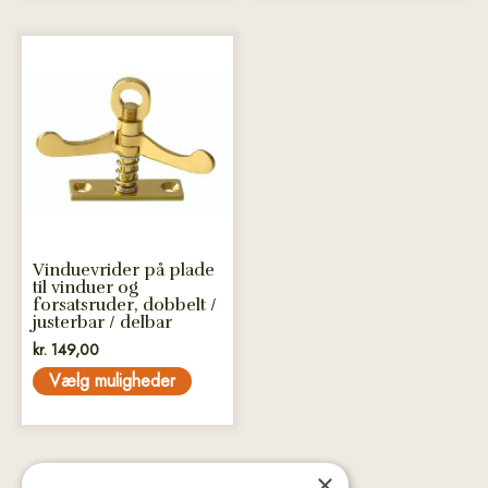
Dette
vare
har
flere
varianter.
Mulighederne
kan
vælges
på
Vinduevrider på plade
varesiden
til vinduer og
forsatsruder, dobbelt /
justerbar / delbar
kr.
149,00
Vælg muligheder
×