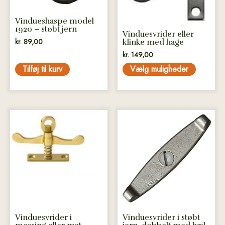
vælges
på
Vindueshaspe model
varesiden
1920 – støbt jern
Vinduesvrider eller
kr.
89,00
klinke med hage
kr.
149,00
Tilføj til kurv
Vælg muligheder
Dette
Dette
vare
vare
har
har
flere
flere
varianter.
varianter.
Mulighederne
Mulighederne
kan
kan
vælges
vælges
på
på
Vinduesvrider i
Vinduesvrider i støbt
varesiden
varesiden