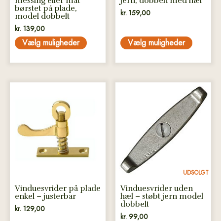
messing eller mat
jern, dobbelt med hæl
børstet på plade,
kr.
159,00
model dobbelt
kr.
139,00
Vælg muligheder
Vælg muligheder
Dette
vare
har
flere
varianter.
Mulighederne
kan
vælges
UDSOLGT
på
Vinduesvrider på plade
Vinduesvrider uden
varesiden
enkel – justerbar
hæl – støbt jern model
dobbelt
kr.
129,00
kr.
99,00