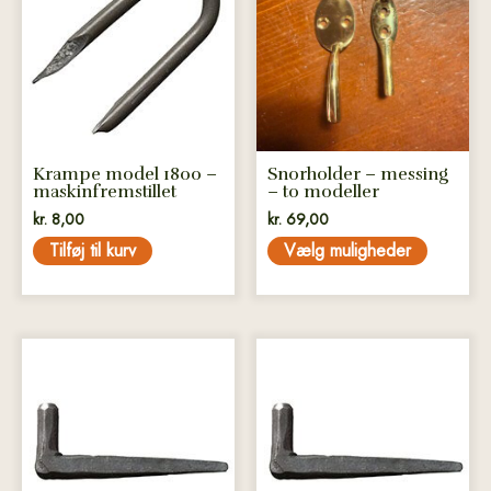
har
flere
varianter.
Mulighederne
kan
vælges
på
Krampe model 1800 –
Snorholder – messing
varesiden
maskinfremstillet
– to modeller
kr.
8,00
kr.
69,00
Tilføj til kurv
Vælg muligheder