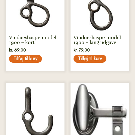
Vindueshaspe model
Vindueshaspe model
1900 – kort
1900 – lang udgave
kr.
69,00
kr.
79,00
Tilføj til kurv
Tilføj til kurv
Dette
vare
har
flere
varianter.
Mulighederne
kan