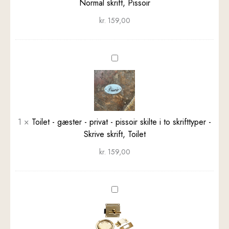
pissoir
Normal skrift, Pissoir
skilte
kr.
159,00
i
to
skrifttyper
Toilet
-
-
Normal
gæster
skrift,
-
Pissoir
privat
-
1
×
Toilet - gæster - privat - pissoir skilte i to skrifttyper -
pissoir
Skrive skrift, Toilet
skilte
kr.
159,00
i
to
skrifttyper
Toiletlås
-
model
Skrive
1910
skrift,
-