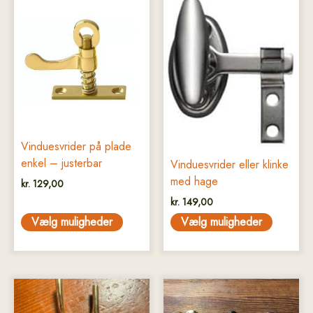
Dette
Dette
vare
vare
har
har
flere
flere
varianter.
varianter.
Mulighederne
Mulighederne
kan
kan
vælges
vælges
på
på
Vinduesvrider på plade
varesiden
varesiden
enkel – justerbar
Vinduesvrider eller klinke
med hage
kr.
129,00
kr.
149,00
Vælg muligheder
Vælg muligheder
Dette
Dette
vare
vare