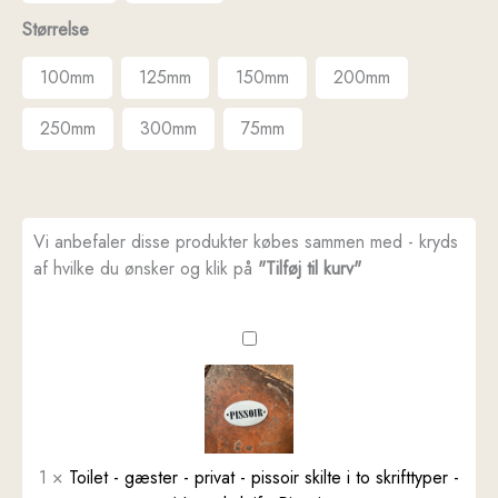
Størrelse
100mm
125mm
150mm
200mm
250mm
300mm
75mm
Vi anbefaler disse produkter købes sammen med - kryds
af hvilke du ønsker og klik på
"Tilføj til kurv"
Toilet
-
gæster
-
privat
-
1
×
Toilet - gæster - privat - pissoir skilte i to skrifttyper -