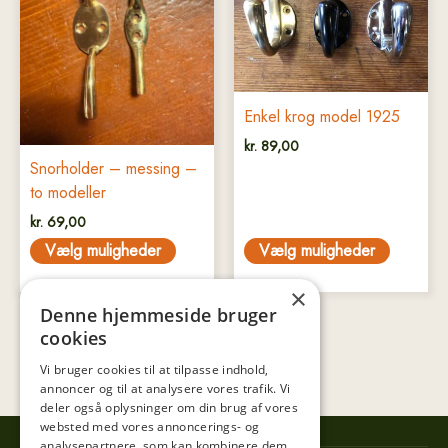
har
har
flere
flere
varianter.
varianter.
Mulighederne
Mulighederne
kan
kan
Enkel krog model 1925
vælges
vælges
kr.
89,00
på
på
Snorholder – messing –
varesiden
varesiden
to modeller
kr.
69,00
Vælg muligheder
Vælg muligheder
×
Denne hjemmeside bruger
cookies
Vi bruger cookies til at tilpasse indhold,
annoncer og til at analysere vores trafik. Vi
deler også oplysninger om din brug af vores
websted med vores annoncerings- og
analysepartnere, som kan kombinere dem