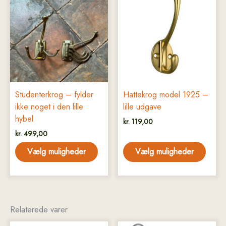
vare
vare
har
har
flere
flere
varianter.
varianter.
Mulighederne
Mulighederne
kan
kan
vælges
vælges
på
på
Studenterkrog – fylder
Hattekrog model 1925 –
varesiden
varesiden
ikke noget i den lille
lille udgave
hybel
kr.
119,00
kr.
499,00
Vælg muligheder
Vælg muligheder
Relaterede varer