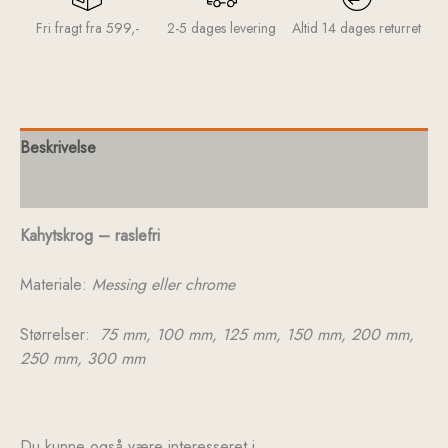
Fri fragt fra 599,-
2-5 dages levering
Altid 14 dages returret
Beskrivelse
Yderligere information
Kahytskrog – raslefri
Materiale:
Messing eller chrome
Størrelser:
75 mm, 100 mm, 125 mm, 150 mm, 200 mm,
250 mm, 300 mm
Du kunne også være interesseret i…