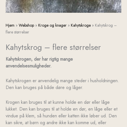
Kahytskrog
Hjem
»
Webshop
»
Kroge og knager
»
Kahytskroge
»
Kahytskrog –
-
flere størrelser
flere
Kahytskrog – flere størrelser
størrelser
antal
Kahytskrogen, der har rigtig mange
anvendelsesmuligheder.
Kahytskrogen er anvendelig mange steder i husholdningen.
Den kan bruges på både døre og låger.
Krogen kan bruges til at kunne holde en dør eller låge
lukket. Den kan bruges til at holde en dør, en låge eller et
vindue på klem, så hunden eller katten ikke løber ud. Den
kan sikre, at børn og andre ikke kan komme ud, eller