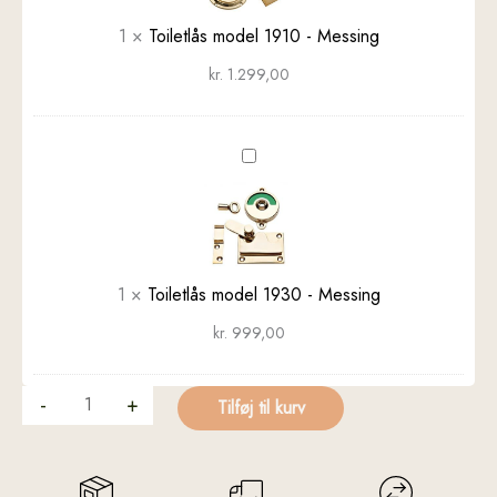
Toilet
Messing
1
×
Toiletlås model 1910 - Messing
kr.
1.299,00
Toiletlås
model
1930
-
Messing
1
×
Toiletlås model 1930 - Messing
kr.
999,00
-
+
Tilføj til kurv