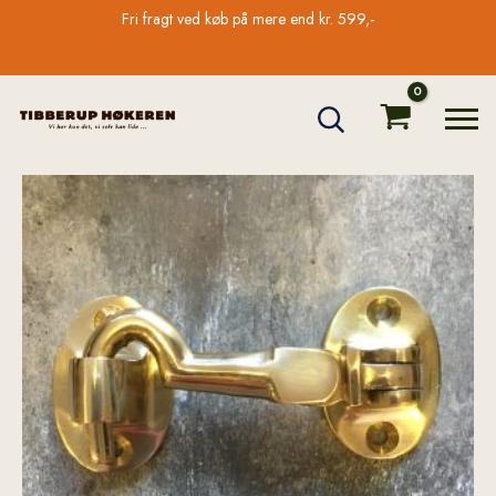
Gå
Fri fragt ved køb på mere end kr. 599,-
til
indholdet