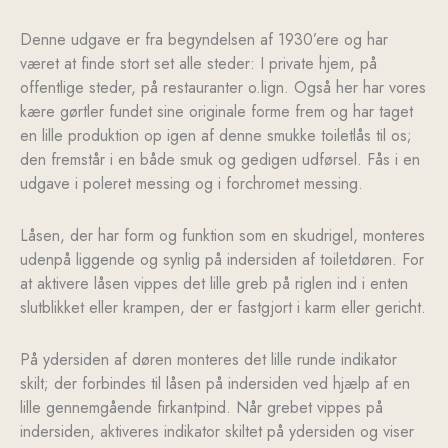
Denne udgave er fra begyndelsen af 1930’ere og har
været at finde stort set alle steder: I private hjem, på
offentlige steder, på restauranter o.lign. Også her har vores
kære gørtler fundet sine originale forme frem og har taget
en lille produktion op igen af denne smukke toiletlås til os;
den fremstår i en både smuk og gedigen udførsel. Fås i en
udgave i poleret messing og i forchromet messing.
Låsen, der har form og funktion som en skudrigel, monteres
udenpå liggende og synlig på indersiden af toiletdøren. For
at aktivere låsen vippes det lille greb på riglen ind i enten
slutblikket eller krampen, der er fastgjort i karm eller gericht.
På ydersiden af døren monteres det lille runde indikator
skilt; der forbindes til låsen på indersiden ved hjælp af en
lille gennemgående firkantpind. Når grebet vippes på
indersiden, aktiveres indikator skiltet på ydersiden og viser