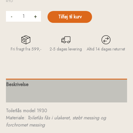
RYD
-
+
Tilføj til kurv
Fri fragt fra 599,-
2-5 dages levering
Altid 14 dages returret
Beskrivelse
Yderligere information
Toiletlås model 1930
Materiale:
Toiletlås fås i ulakeret, støbt messing og
forchromet messing