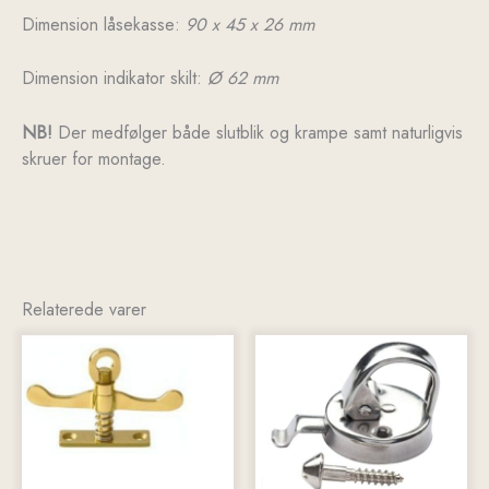
Dimension låsekasse:
90 x 45 x 26 mm
Dimension indikator skilt:
Ø 62 mm
NB!
Der medfølger både slutblik og krampe samt naturligvis
skruer for montage.
Relaterede varer
Dette
vare
har
flere
varianter.
Mulighederne