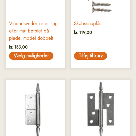
kan
vælges
på
Vinduesvrider i messing
Skabssnaplås
varesiden
eller mat børstet på
kr.
119,00
plade, model dobbelt
kr.
139,00
Vælg muligheder
Tilføj til kurv
Dette
Dette
vare
vare
har
har
flere
flere
varianter.
varianter.
Mulighederne
Mulighederne
kan
kan
vælges
vælges