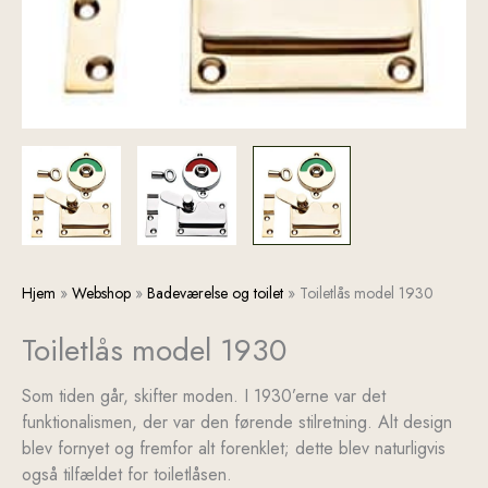
Toiletlås
Hjem
»
Webshop
»
Badeværelse og toilet
»
Toiletlås model 1930
model
Toiletlås model 1930
1930
antal
Som tiden går, skifter moden. I 1930’erne var det
funktionalismen, der var den førende stilretning. Alt design
blev fornyet og fremfor alt forenklet; dette blev naturligvis
også tilfældet for toiletlåsen.