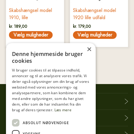
på
på
Skabshængsel model
Skabshængsel model
varesiden
varesiden
1910, lille
1920 lille udfald
kr.
189,00
kr.
179,00
Vælg muligheder
Vælg muligheder
×
Denne hjemmeside bruger
cookies
Vi bruger cookies til at tilpasse indhold,
annoncer og til at analysere vores trafik. Vi
deler også oplysninger om din brug af vores
websted med vores annoncerings- og
analysepartnere, som kan kombinere dem
med andre oplysninger, som du har givet
Tibberup Høkeren
dem, eller som de har indsamlet fra din
brug af deres tjenester.
Læs mere
Information
ABSOLUT NØDVENDIGE
YDEEVNE