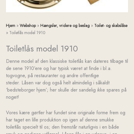
Toiletlås
Hjem
»
Webshop
»
Hængsler, vridere og beslag
»
Toilet- og skabslåse
model
»
Toiletlås model 1910
1910
Toiletlås model 1910
antal
Denne model af den klassiske toiletlås kan dateres tilbage til
de sene 1910’ere og har typisk været at finde i bl.a.
togvogne, på restauranter og andre offentlige
steder. Låsen var dog også helt almindelig i såkaldt
‘bedsteborger hjem’; her skulle der sandelig ikke spares på
noget!
Vores kære gørtler har fundet sine originale forme frem og
har taget en lille produktion op igen af denne smukke
toiletlås specielt til os; den fremstår naturligvis i en både