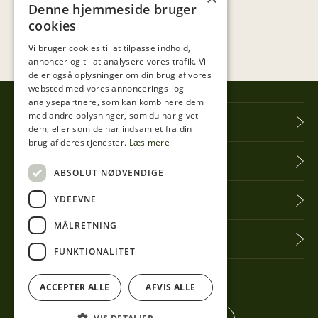
Denne hjemmeside bruger
cookies
Vi bruger cookies til at tilpasse indhold,
annoncer og til at analysere vores trafik. Vi
deler også oplysninger om din brug af vores
websted med vores annoncerings- og
analysepartnere, som kan kombinere dem
med andre oplysninger, som du har givet
Tibberup Høkeren
dem, eller som de har indsamlet fra din
brug af deres tjenester.
Læs mere
Information
ABSOLUT NØDVENDIGE
YDEEVNE
Praktisk info
MÅLRETNING
Få seneste nyt
FUNKTIONALITET
Følg med her
ACCEPTER ALLE
AFVIS ALLE