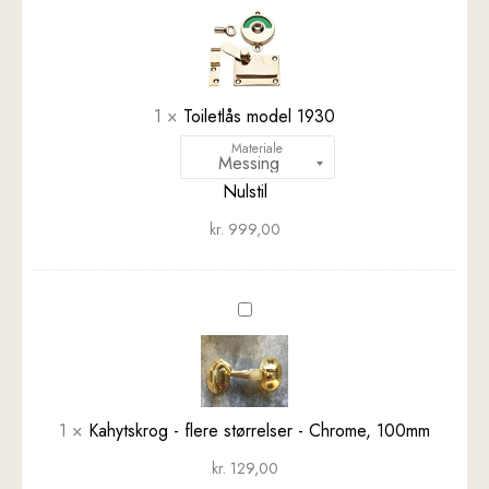
model
1930
1
×
Toiletlås model 1930
Materiale
Nulstil
kr.
999,00
Kahytskrog
-
flere
størrelser
-
1
×
Kahytskrog - flere størrelser - Chrome, 100mm
Chrome,
100mm
kr.
129,00