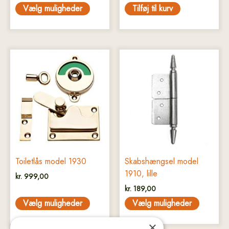
Vælg muligheder
Tilføj til kurv
Dette
Dette
vare
vare
har
har
flere
flere
varianter.
varianter.
Mulighederne
Mulighederne
kan
kan
vælges
vælges
på
på
Toiletlås model 1930
Skabshængsel model
varesiden
varesiden
1910, lille
kr.
999,00
kr.
189,00
Vælg muligheder
Vælg muligheder
×