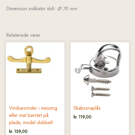
Dimension indikator skilt:
Ø 70 mm
Relaterede varer
Dette
vare
har
flere
varianter.
Mulighederne
kan
vælges
på
Vinduesvrider i messing
Skabssnaplås
varesiden
eller mat børstet på
kr.
119,00
plade, model dobbelt
kr.
139,00