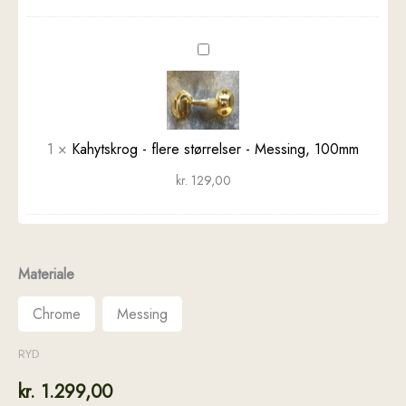
Kahytskrog
-
flere
størrelser
-
1
×
Kahytskrog - flere størrelser - Messing, 100mm
Messing,
100mm
kr.
129,00
Materiale
Chrome
Messing
RYD
kr.
1.299,00