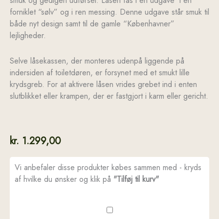
smuk og gedigen udførsel. Låsen fås i en udgave i en
forniklet “sølv” og i ren messing. Denne udgave står smuk til
både nyt design samt til de gamle “Københavner”
lejligheder.
Selve låsekassen, der monteres udenpå liggende på
indersiden af toiletdøren, er forsynet med et smukt lille
krydsgreb. For at aktivere låsen vrides grebet ind i enten
slutblikket eller krampen, der er fastgjort i karm eller gericht.
kr.
1.299,00
Vi anbefaler disse produkter købes sammen med - kryds
af hvilke du ønsker og klik på
"Tilføj til kurv"
Toiletlås