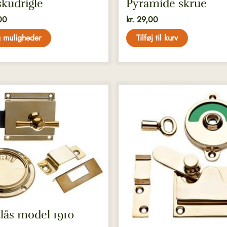
 skudrigle
Pyramide skrue
00
kr.
29,00
 muligheder
Tilføj til kurv
Dette
vare
har
flere
r.
varianter.
ederne
Mulighederne
kan
vælges
på
en
varesiden
tlås model 1910