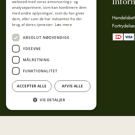
Tibberup Høkeren
Infor
websted med vores annoncerings- og
analysepartnere, som kan kombinere dem
med andre oplysninger, som du har givet
Sct. Anna Gade 4A
Handelsbet
dem, eller som de har indsamlet fra din
brug af deres tjenester.
Læs mere
3000 Helsingør
Fortrydelse
CVR: 15800038
ABSOLUT NØDVENDIGE
Telefon:
49 17 04 24
YDEEVNE
Mail:
info@tibberuphoekeren.dk
MÅLRETNING
FUNKTIONALITET
ACCEPTER ALLE
AFVIS ALLE
VIS DETALJER