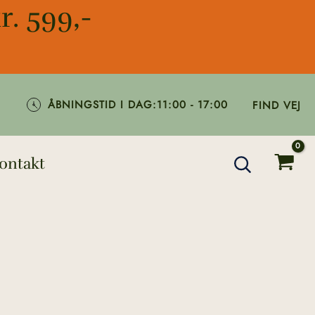
r. 599,-
ÅBNINGSTID I DAG:
11:00 - 17:00
FIND VEJ
ontakt