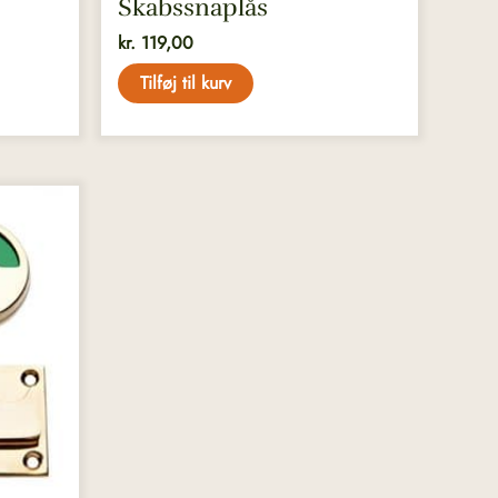
Skabssnaplås
kr.
119,00
Tilføj til kurv