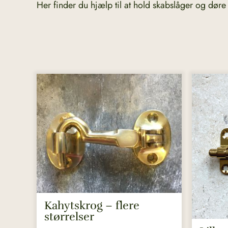
Her finder du hjælp til at hold skabslåger og døre 
Dette
Dette
vare
vare
har
har
flere
flere
varianter.
variante
Mulighederne
Muligh
kan
kan
vælges
vælges
på
på
varesiden
varesid
Kahytskrog – flere
størrelser