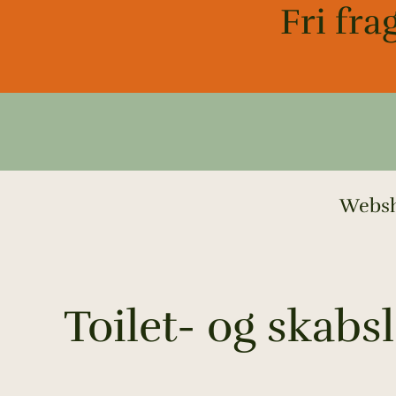
Gå
Fri fra
til
indholdet
Webs
Toilet- og skabs