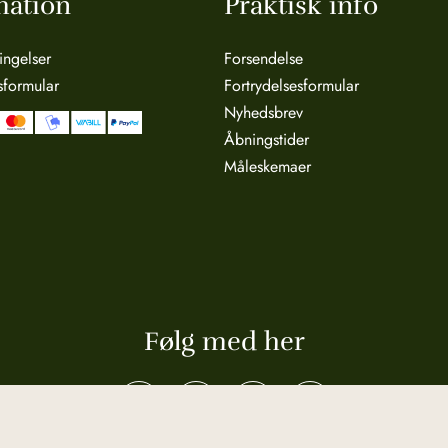
mation
Praktisk info
ingelser
Forsendelse
sformular
Fortrydelsesformular
Nyhedsbrev
Åbningstider
Måleskemaer
Følg med her