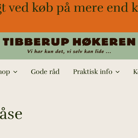
gt ved køb på mere end k
hop
Gode råd
Praktisk info
K
låse