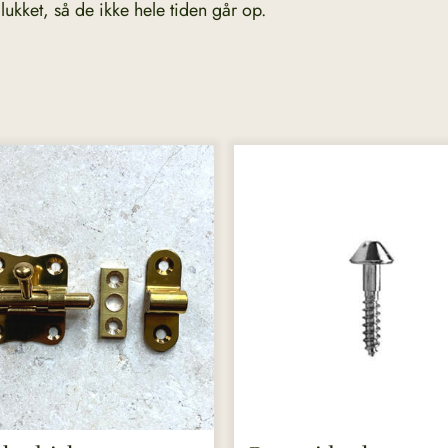
lukket, så de ikke hele tiden går op.
r.
ederne
en