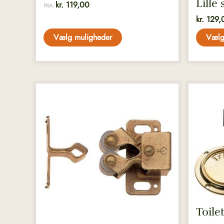
Lille
kr.
119,00
FRA:
kr.
129,
Vælg muligheder
Vælg
Dette
vare
har
flere
variante
Muligh
kan
vælges
på
varesid
Toile