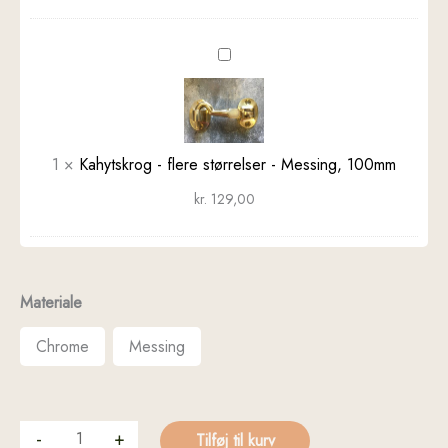
Kahytskrog
-
flere
størrelser
-
1
×
Kahytskrog - flere størrelser - Messing, 100mm
Messing,
100mm
kr.
129,00
Materiale
Chrome
Messing
-
+
Tilføj til kurv