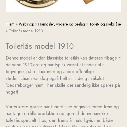
Toiletlås
Hjem
»
Webshop
»
Hængsler, vridere og beslag
»
Toilet- og skabslåse
model
»
Toiletlås model 1910
1910
Toiletlås model 1910
antal
Denne model af den klassiske toiletlås kan dateres tilbage til
de sene 1910’ere og har typisk været at finde i bl.a.
togvogne, på restauranter og andre offentlige
steder. Låsen var dog også helt almindelig i såkaldt
‘bedsteborger hjem’; her skulle der sandelig ikke spares på
noget!
Vores kære gørtler har fundet sine originale forme frem og
har taget en lille produktion op igen af denne smukke
toiletlås specielt til os; den fremstår naturligvis i en både