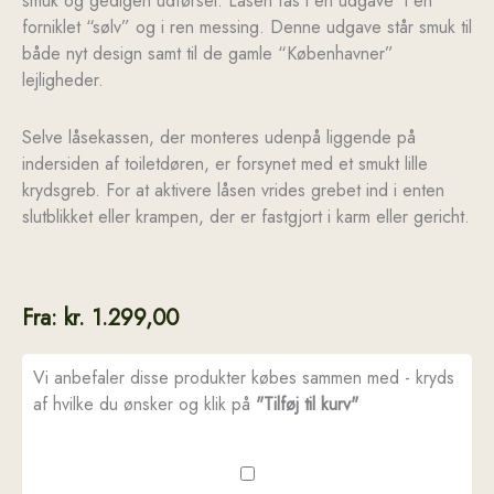
smuk og gedigen udførsel. Låsen fås i en udgave i en
forniklet “sølv” og i ren messing. Denne udgave står smuk til
både nyt design samt til de gamle “Københavner”
lejligheder.
Selve låsekassen, der monteres udenpå liggende på
indersiden af toiletdøren, er forsynet med et smukt lille
krydsgreb. For at aktivere låsen vrides grebet ind i enten
slutblikket eller krampen, der er fastgjort i karm eller gericht.
Fra:
kr.
1.299,00
Vi anbefaler disse produkter købes sammen med - kryds
af hvilke du ønsker og klik på
"Tilføj til kurv"
Toiletlås