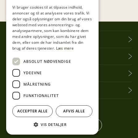
Vi bruger cookies til at tilpasse indhold,
annoncer og til at analysere vores trafik. Vi
deler også oplysninger om din brug af vores
websted med vores annoncerings- og
analysepartnere, som kan kombinere dem
med andre oplysninger, som du har givet
Tibberup Høkeren
dem, eller som de har indsamlet fra din
brug af deres tjenester.
Læs mere
Information
ABSOLUT NØDVENDIGE
YDEEVNE
Praktisk info
MÅLRETNING
Få seneste nyt
FUNKTIONALITET
Følg med her
ACCEPTER ALLE
AFVIS ALLE
VIS DETALJER