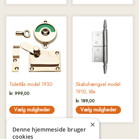
Dette
Dette
vare
vare
har
har
flere
flere
varianter.
varianter.
Mulighederne
Mulighederne
kan
kan
vælges
vælges
på
på
Toiletlås model 1930
Skabshængsel model
varesiden
varesiden
1910, lille
kr.
999,00
kr.
189,00
Vælg muligheder
Vælg muligheder
×
Denne hjemmeside bruger
cookies