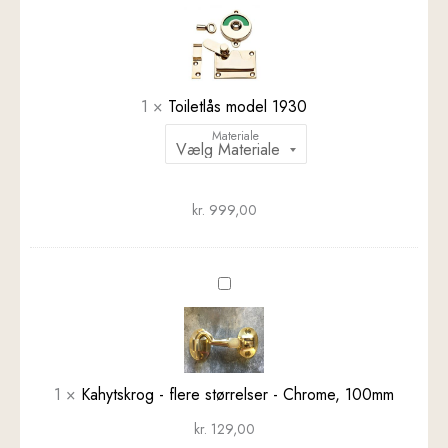
model
1930
1
×
Toiletlås model 1930
Materiale
kr.
999,00
Kahytskrog
-
flere
størrelser
-
1
×
Kahytskrog - flere størrelser - Chrome, 100mm
Chrome,
100mm
kr.
129,00