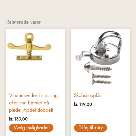
Relaterede varer
Dette
vare
har
flere
varianter.
Mulighederne
kan
vælges
på
Vinduesvrider i messing
Skabssnaplås
varesiden
eller mat børstet på
kr.
119,00
plade, model dobbelt
kr.
139,00
Vælg muligheder
Tilføj til kurv