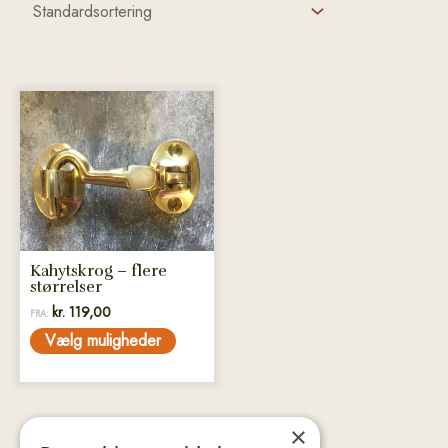
Dette
vare
har
flere
varianter.
Mulighederne
kan
vælges
Kahytskrog – flere
størrelser
på
kr.
119,00
varesiden
FRA:
Vælg muligheder
×