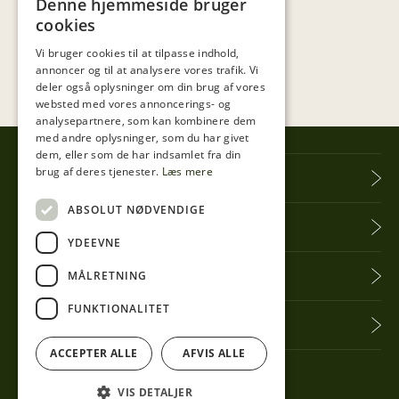
Denne hjemmeside bruger
cookies
Vi bruger cookies til at tilpasse indhold,
annoncer og til at analysere vores trafik. Vi
deler også oplysninger om din brug af vores
websted med vores annoncerings- og
analysepartnere, som kan kombinere dem
med andre oplysninger, som du har givet
dem, eller som de har indsamlet fra din
brug af deres tjenester.
Læs mere
Tibberup Høkeren
ABSOLUT NØDVENDIGE
Information
YDEEVNE
Praktisk info
MÅLRETNING
FUNKTIONALITET
Få seneste nyt
ACCEPTER ALLE
AFVIS ALLE
Følg med her
VIS DETALJER