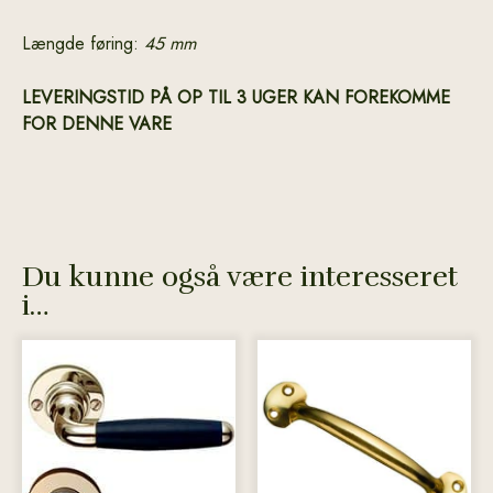
Længde føring:
45 mm
LEVERINGSTID PÅ OP TIL 3 UGER KAN FOREKOMME
FOR DENNE VARE
Du kunne også være interesseret
i…
Dette
vare
har
flere
varianter.
Mulighederne