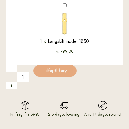
Langskilt
model
1850
1
×
Langskilt model 1850
kr.
799,00
-
Tilføj til kurv
+
Fri fragt fra 599,-
2-5 dages levering
Altid 14 dages returret