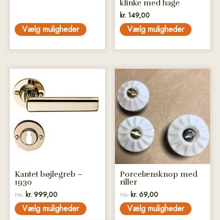
klinke med hage
kr.
149,00
Vælg muligheder
Vælg muligheder
Dette
Dette
vare
vare
har
har
flere
flere
varianter.
varianter.
Mulighederne
Mulighederne
kan
kan
vælges
vælges
på
på
Kantet bøjlegreb –
Porcelænsknop med
varesiden
varesiden
1930
riller
kr.
999,00
kr.
69,00
FRA:
FRA:
Vælg muligheder
Vælg muligheder