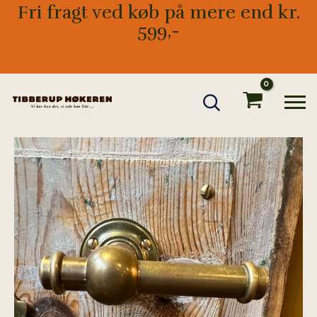
Gå
Fri fragt ved køb på mere end kr.
til
599,-
indholdet