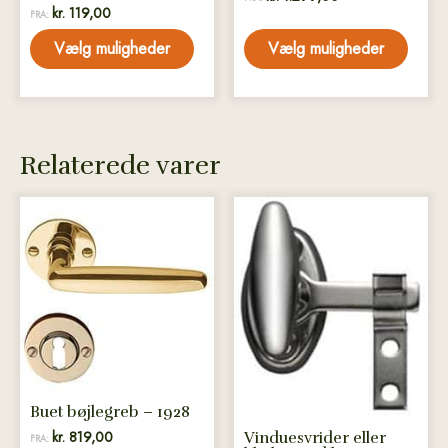
kr.
119,00
varesiden
varesiden
FRA:
Vælg muligheder
Vælg muligheder
Relaterede varer
Dette
Dette
vare
vare
har
har
flere
flere
varianter.
varianter.
Mulighederne
Mulighederne
kan
kan
vælges
vælges
på
på
Buet bøjlegreb – 1928
varesiden
varesiden
kr.
819,00
Vinduesvrider eller
FRA: