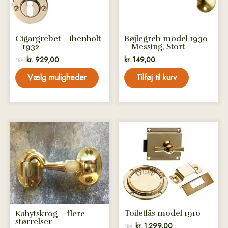
kan
vælges
på
Cigargrebet – ibenholt
Bøjlegreb model 1930
varesiden
– 1932
– Messing, Stort
kr.
929,00
kr.
149,00
FRA:
Vælg muligheder
Tilføj til kurv
Dette
Dette
vare
vare
har
har
flere
flere
varianter.
varianter.
Mulighederne
Mulighederne
kan
kan
vælges
vælges
Toiletlås model 1910
Kahytskrog – flere
størrelser
på
på
kr.
1.299,00
FRA: