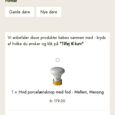
Format
Gamle døre
Nye døre
Vi anbefaler disse produkter købes sammen med - kryds
af hvilke du ønsker og klik på
"Tilføj til kurv"
Hvid
porcelænsknop
med
fod
-
Mellem,
1
×
Hvid porcelænsknop med fod - Mellem, Messing
Messing
kr.
179,00