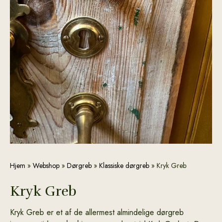
Kryk
Hjem
»
Webshop
»
Dørgreb
»
Klassiske dørgreb
»
Kryk Greb
Greb
antal
Kryk Greb
Kryk Greb er et af de allermest almindelige dørgreb