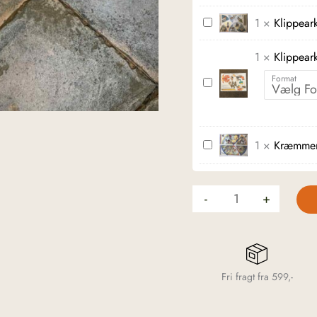
med
Klippeark
1
×
Klippear
masser
-
af
1
×
Klippear
kræmmerhuse
glimmer
engle
Format
Klippeark
-
og
med
Julemand
katte
dyremotiver
ved
Kræmmerhuse
1
×
Kræmmer
træet
med
H.C
-
+
Andersen-
motiver
Fri fragt fra 599,-