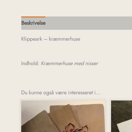
Beskrivelse
Klippeark – kræmmerhuse
Indhold:
Kræmmerhuse med nisser
Du kunne også være interesseret i…
Dette
vare
har
flere