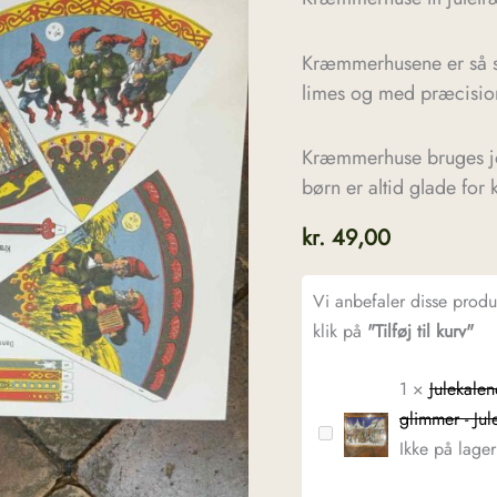
Kræmmerhusene er så si
limes og med præcision
Kræmmerhuse bruges jo 
børn er altid glade fo
kr.
49,00
Vi anbefaler disse prod
klik på
"Tilføj til kurv"
1
×
Julekale
glimmer - Ju
Julekalender
Ikke på lager
-
gammeldags