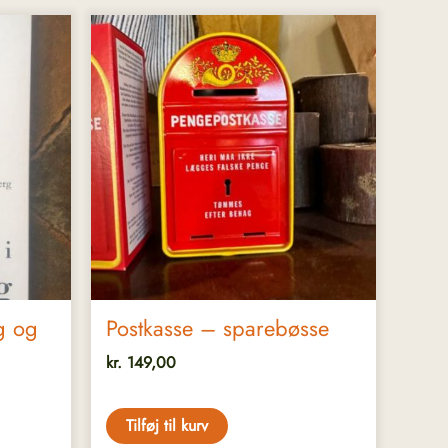
g og
Postkasse – sparebøsse
kr.
149,00
Tilføj til kurv