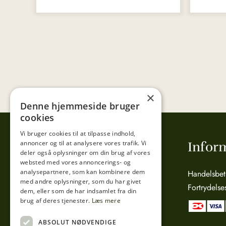
×
Denne hjemmeside bruger
cookies
Vi bruger cookies til at tilpasse indhold,
annoncer og til at analysere vores trafik. Vi
Tibberup Høkeren
Infor
deler også oplysninger om din brug af vores
websted med vores annoncerings- og
analysepartnere, som kan kombinere dem
Sct. Anna Gade 4A
Handelsbet
med andre oplysninger, som du har givet
3000 Helsingør
Fortrydelse
dem, eller som de har indsamlet fra din
CVR: 15800038
brug af deres tjenester.
Læs mere
Telefon:
49 17 04 24
ABSOLUT NØDVENDIGE