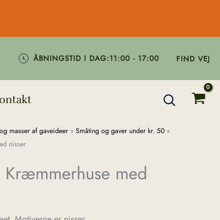
ÅBNINGSTID I DAG:
11:00 - 17:00
FIND VEJ
ontakt
og masser af gaveideer
»
Småting og gaver under kr. 50
»
d nisser
 – Kræmmerhuse med
et. Motiverne er nisser