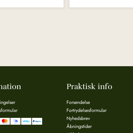
mation
Praktisk info
ingelser
Forsendelse
sformular
Fortrydelsesformular
Nyhedsbrev
Åbningstider