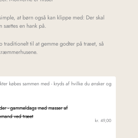
mple, at børn også kan klippe med: Der skal
 sættes en hank på.
traditionelt til at gemme godter på træet, så
r kræmmerhusene.
ukter købes sammen med - kryds af hvilke du ønsker og
nder - gammeldags med masser af
lemand ved træet
kr.
49,00