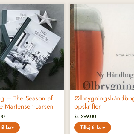
og – The Season af
Ølbrygningshåndbo
ne Martensen-Larsen
opskrifter
00
kr.
299,00
 til kurv
Tilføj til kurv