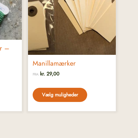
varianter.
Mulighederne
kan
vælges
på
varesiden
er –
Manillamærker
kr.
29,00
FRA:
Vælg muligheder