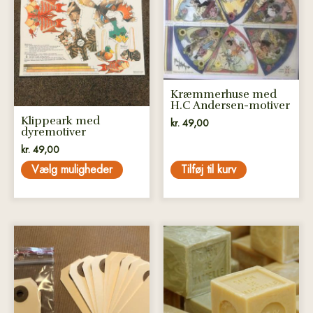
har
flere
varianter.
Mulighederne
kan
Kræmmerhuse med
vælges
H.C Andersen-motiver
på
Klippeark med
kr.
49,00
varesiden
dyremotiver
kr.
49,00
Vælg muligheder
Tilføj til kurv
Dette
Dette
vare
vare
har
har
flere
flere
varianter.
varianter.