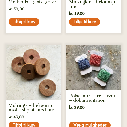
Mølklods – 3 stk. 50 kr.
Mølkugler – bekæmp
møl
kr.
50,00
kr.
49,00
Tilføj til kurv
Tilføj til kurv
Dette
vare
har
flere
varianter.
Mulighederne
kan
vælges
Pølsesnor – tre farver
– dokumentsnor
på
Mølringe – bekæmp
kr.
29,00
varesiden
møl – slip af med møl
kr.
49,00
Tilføj til kurv
Vælg muligheder