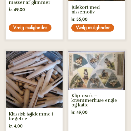
masser af glimmer
på
på
Julekort med
kr.
49,00
varesiden
varesiden
nissemotiv
kr.
35,00
Vælg muligheder
Vælg muligheder
Klippeark –
kræmmerhuse engle
og katte
kr.
49,00
Klassisk tøjklemme i
bøgetræ
kr.
4,00