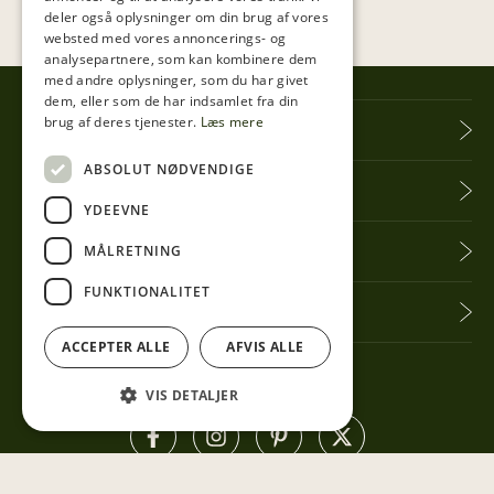
deler også oplysninger om din brug af vores
websted med vores annoncerings- og
analysepartnere, som kan kombinere dem
med andre oplysninger, som du har givet
dem, eller som de har indsamlet fra din
brug af deres tjenester.
Læs mere
Tibberup Høkeren
ABSOLUT NØDVENDIGE
Information
YDEEVNE
Praktisk info
MÅLRETNING
FUNKTIONALITET
Få seneste nyt
ACCEPTER ALLE
AFVIS ALLE
Følg med her
VIS DETALJER