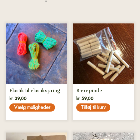
Dette
vare
har
flere
varianter.
Mulighederne
kan
vælges
på
Elastik til elastikspring
Bærepinde
varesiden
kr.
39,00
kr.
59,00
Vælg muligheder
Tilføj til kurv
Dette