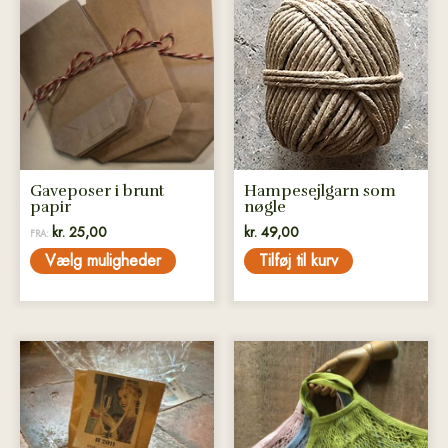
vare
har
flere
varianter.
Mulighederne
kan
vælges
på
Gaveposer i brunt
Hampesejlgarn som
varesiden
papir
nøgle
kr.
25,00
kr.
49,00
FRA:
Vælg muligheder
Tilføj til kurv
Dette
vare
har
flere
varianter.