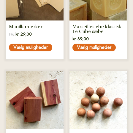
Mulighederne
Mulighederne
kan
kan
vælges
vælges
på
på
Manillamærker
Marseillesæbe klassisk
varesiden
varesiden
Le Cube sæbe
kr.
29,00
FRA:
kr.
39,00
Vælg muligheder
Vælg muligheder