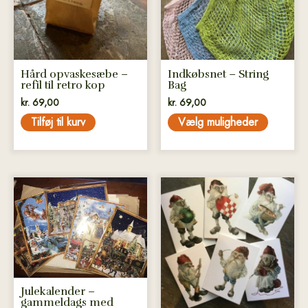
Mulighederne
kan
vælges
på
Hård opvaskesæbe –
Indkøbsnet – String
varesiden
refil til retro kop
Bag
kr.
69,00
kr.
69,00
Tilføj til kurv
Vælg muligheder
Dette
Dette
vare
vare
har
har
flere
flere
varianter.
varianter.
Mulighederne
Mulighederne
kan
kan
Julekalender –
vælges
vælges
gammeldags med