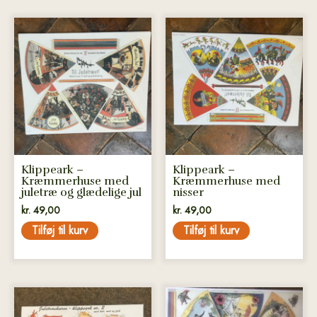
Klippeark –
Klippeark –
Kræmmerhuse med
Kræmmerhuse med
juletræ og glædelige jul
nisser
kr.
49,00
kr.
49,00
Tilføj til kurv
Tilføj til kurv
Dette
vare