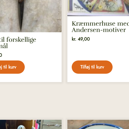
Kræmmerhuse med
Andersen-motiver
il forskellige
kr.
49,00
mål
0
øj til kurv
Tilføj til kurv
Dette