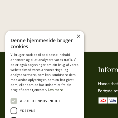
×
Denne hjemmeside bruger
cookies
Vi bruger cookies til at tilpasse indhold,
annoncer og til at analysere vores trafik. Vi
deler også oplysninger om din brug af vores
Tibberup Høkeren
Infor
websted med vores annoncerings- og
analysepartnere, som kan kombinere dem
med andre oplysninger, som du har givet
Sct. Anna Gade 4A
Handelsbet
dem, eller som de har indsamlet fra din
brug af deres tjenester.
Læs mere
3000 Helsingør
Fortrydelse
CVR: 15800038
ABSOLUT NØDVENDIGE
Telefon:
49 17 04 24
YDEEVNE
Mail:
info@tibberuphoekeren.dk