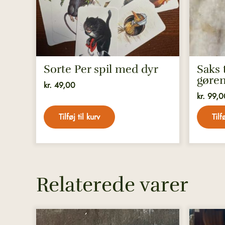
Sorte Per spil med dyr
Saks t
gøre
kr.
49,00
kr.
99,0
Tilføj til kurv
Tilf
Relaterede varer
Dette