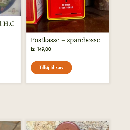
 H.C
Postkasse – sparebøsse
kr.
149,00
Tilføj til kurv
Dette