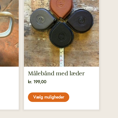
vare
har
flere
varianter.
Mulighederne
kan
vælges
på
varesiden
Målebånd med læder
kr.
199,00
Vælg muligheder