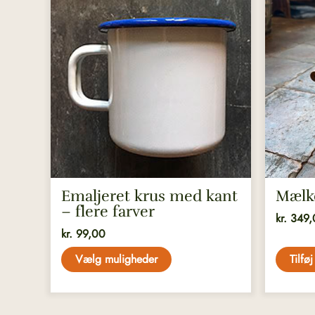
vare
har
flere
varianter.
Mulighederne
kan
vælges
på
varesiden
Emaljeret krus med kant
Mælk
– flere farver
kr.
349,
kr.
99,00
Vælg muligheder
Tilføj