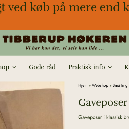
gt ved køb på mere end k
hop
Gode råd
Praktisk info
K
Gaveposer
Hjem
»
Webshop
»
Små ting 
i
Gaveposer 
brunt
papir
antal
Gaveposer i klassisk bru