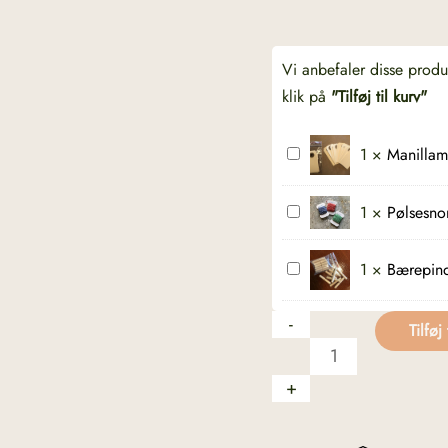
Vi anbefaler disse prod
klik på
"Tilføj til kurv"
Manillamærker
1
×
Manillam
-
Stor
Pølsesnor
1
×
Pølsesnor
-
tre
Bærepinde
1
×
Bærepin
farver
-
-
Tilføj 
dokumentsnor
-
+
Rød/hvid