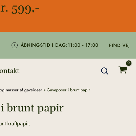
r. 599,-
ÅBNINGSTID I DAG:
11:00 - 17:00
FIND VEJ
ontakt
og masser af gaveideer
»
Gaveposer i brunt papir
i brunt papir
nt kraftpapir.