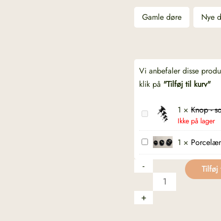
Gamle døre
Nye d
Vi anbefaler disse prod
klik på
"Tilføj til kurv"
1
×
Knop - s
Knop
Ikke på lager
-
sort
Porcelænsknop
1
×
Porcelæn
bakelit
-
-
-
sort
Tilføj 
Ø24mm/H20mm
porcelæn
-
+
Ø31