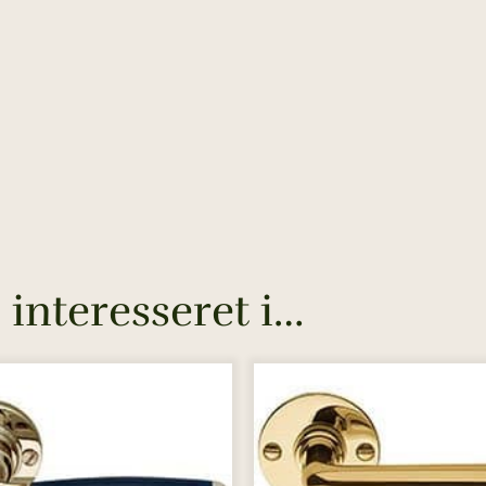
interesseret i…
Dette
vare
har
flere