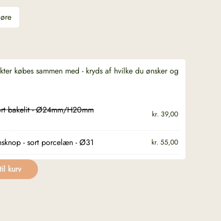
øre
ukter købes sammen med - kryds af hvilke du ønsker og
ort bakelit - Ø24mm/H20mm
kr.
39,00
sknop - sort porcelæn - Ø31
kr.
55,00
til kurv