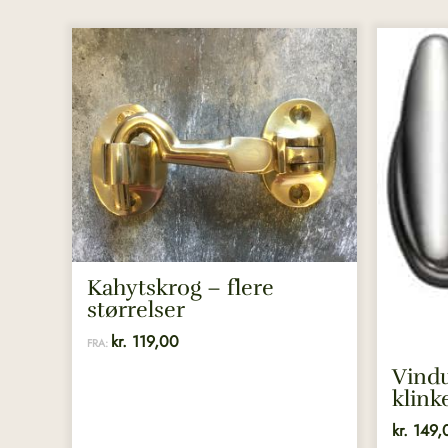
Dette
Dette
vare
vare
har
har
flere
flere
varianter.
variante
Mulighederne
Muligh
kan
kan
vælges
vælges
på
på
varesiden
varesid
Kahytskrog – flere
størrelser
kr.
119,00
FRA:
Vindu
klink
kr.
149,