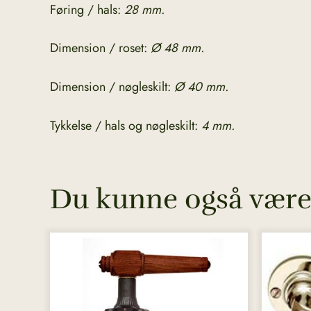
Føring / hals:
28 mm.
Dimension / roset:
Ø 48 mm.
Dimension / nøgleskilt:
Ø 40 mm.
Tykkelse / hals og nøgleskilt:
4 mm.
Du kunne også være 
Dette
Dette
vare
vare
har
har
flere
flere