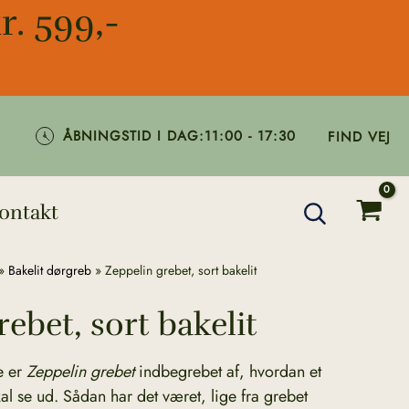
r. 599,-
ÅBNINGSTID I DAG:
11:00 - 17:30
FIND VEJ
ontakt
»
Bakelit dørgreb
»
Zeppelin grebet, sort bakelit
ebet, sort bakelit
e er
Zeppelin grebet
indbegrebet af, hvordan et
kal se ud. Sådan har det været, lige fra grebet