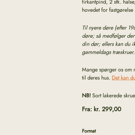
firkantpind, 2 stk. hals
hovedet for fastgørelse 
Til nyere døre (efter 19
døre; så medfølger der 
din dør; ellers kan du 
gammeldags træskruer.
Mange spørger os om rå
til deres hus.
Det kan d
NB!
Sort lakerede skru
Fra:
kr.
299,00
Format