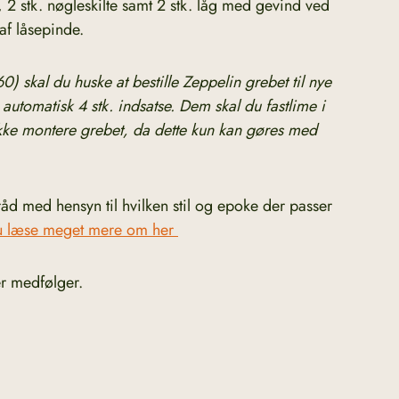
e, 2 stk. nøgleskilte samt 2 stk. låg med gevind ved
af låsepinde.
60) skal du huske at bestille Zeppelin grebet til nye
automatisk 4 stk. indsatse. Dem skal du fastlime i
ikke montere grebet, da dette kun kan gøres med
d med hensyn til hvilken stil og epoke der passer
u læse meget mere om her
er medfølger.