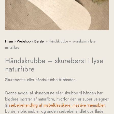
Håndskrubbe
Hjem
»
Webshop
»
Børster
»
Håndskrubbe – skurebørst i lyse
-
naturfibre
skurebørst
Håndskrubbe – skurebørst i lyse
i
lyse
naturfibre
naturfibre
antal
Skurebørste eller håndskrubbe til hånden.
Denne model af skurebørste eller skrubbe til hånden har
blødere børster af naturfibre, hvorfor den er super velegnet
til
sæbebehandling af møbelklassikere, massive træmøbler,
borde, stole, møbler og anden sæbebehandlet overflade,