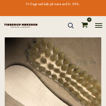
Gå
Fri fragt ved køb på mere end kr. 599,-
til
indholdet