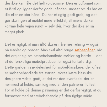
der ikke kan tåle det helt voldsomme. Den er udformet som
et 8-tal og ligger derfor godt i hånden, uanset om du har en
lille eller en stor hånd. Du har et rigtig godt greb, og det
gør skuringen af møblet mere effektivt, alt imens du kan
komme hele vejen rundt – selv dér, hvor der ikke er så
meget plads.
Det er vigtigt, at man
altid
skurer i årernes retning – også
på møbler og border. Man skal altid bruge
sæbespåner,
når
det drejer sig om sæbebehandlede møbler og borde – det
vil de forskellige møbelproducenter også fortælle dig.
Dette gælder i særdeleshed for møbelklassikere, der oftest
er sæbebehandlede fra starten. Vores kære klassiske
designere vidste godt, at det var den overflade, der er
nemmest at holde, samtidig med at den patinerer flottest.
For at holde på denne patinering er det derfor vigtigt, at du
fortsætter med at sæbebehandle på den rigtige måde.