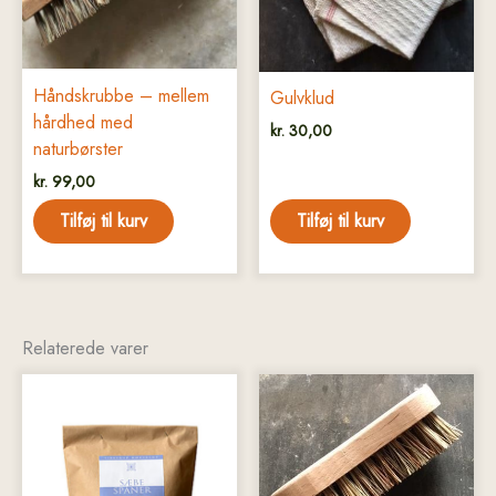
Håndskrubbe – mellem
Gulvklud
hårdhed med
kr.
30,00
naturbørster
kr.
99,00
Tilføj til kurv
Tilføj til kurv
Relaterede varer
Dette
vare
har
flere
varianter.