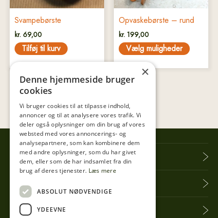
vælges
på
Svampebørste
Opvaskebørste – rund
varesiden
kr.
69,00
kr.
199,00
Tilføj til kurv
Vælg muligheder
×
Denne hjemmeside bruger
cookies
Vi bruger cookies til at tilpasse indhold,
annoncer og til at analysere vores trafik. Vi
deler også oplysninger om din brug af vores
websted med vores annoncerings- og
analysepartnere, som kan kombinere dem
med andre oplysninger, som du har givet
Tibberup Høkeren
dem, eller som de har indsamlet fra din
brug af deres tjenester.
Læs mere
Information
ABSOLUT NØDVENDIGE
YDEEVNE
Praktisk info