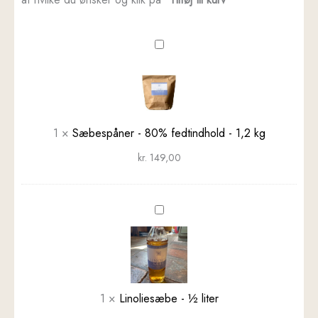
Sæbespåner
-
80%
fedtindhold
-
1,2
1
×
Sæbespåner - 80% fedtindhold - 1,2 kg
kg
kr.
149,00
Linoliesæbe
-
½
liter
1
×
Linoliesæbe - ½ liter