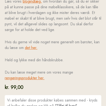
Læs vores
blogindlæg,
om hvordan du gør, så du er sikker
på at kunne passe på dine møbelklassikere, så de kan tåle
at blive brugt i hverdagen og ikke mister deres værdi. Et
møbel er skabt til at blive brugt, men selv hvis det blot står til
pynt, vil det alligevel slides op langsomt. Du skal derfor
sørge for at holde det ved lige.
Hvis du gerne vil vide noget mere generelt om børster, kan
du læse om
det her.
Held og lykke med din håndskrubbe.
Du kan læse meget mere om vores mange
rengøringsprodukter her.
kr.
99,00
Vi anbefaler disse produkter købes sammen med - kryds
af hvilke du ønsker og klik på
"Tilføj til kurv"