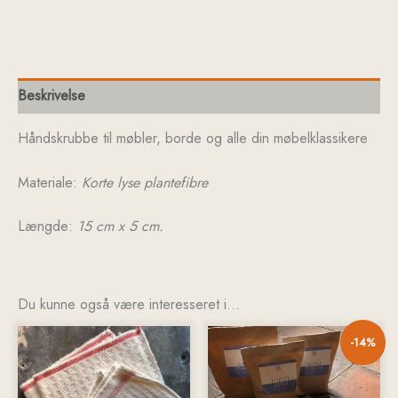
Beskrivelse
Håndskrubbe til møbler, borde og alle din møbelklassikere
Materiale:
Korte lyse plantefibre
Længde:
15 cm x 5 cm.
Du kunne også være interesseret i…
Den
Den
-14%
oprindelige
aktuelle
pris
pris
var:
er:
kr. 266,00.
kr. 229,00.