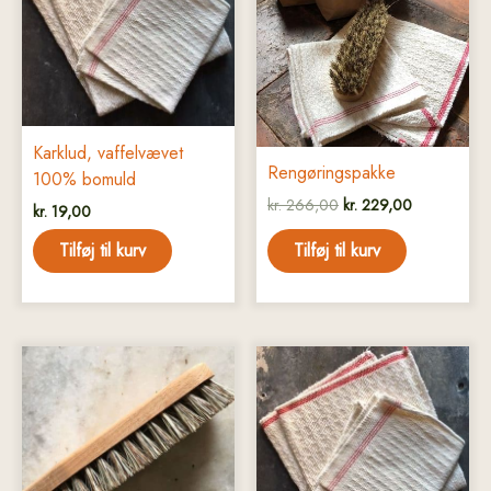
Karklud, vaffelvævet
Rengøringspakke
100% bomuld
kr.
266,00
kr.
229,00
kr.
19,00
Tilføj til kurv
Tilføj til kurv