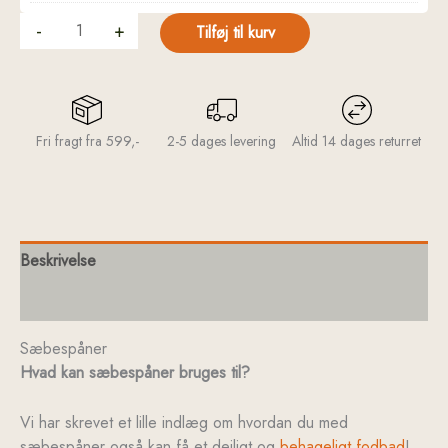
-
+
Tilføj til kurv
Fri fragt fra 599,-
2-5 dages levering
Altid 14 dages returret
Beskrivelse
Yderligere information
Sæbespåner
Hvad kan sæbespåner bruges til?
Vi har skrevet et lille indlæg om hvordan du med
sæbespåner også kan få et dejligt og
behageligt fodbad
!