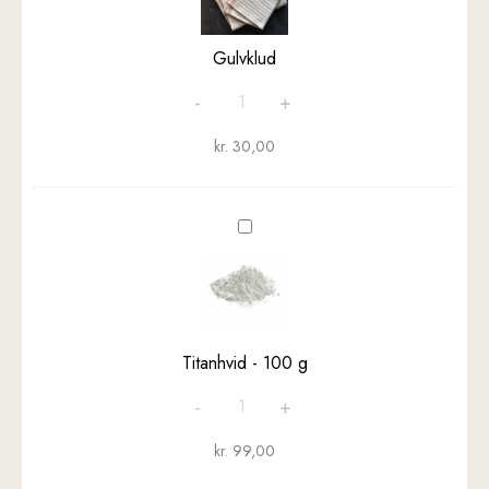
Gulvklud
-
+
kr.
30,00
Titanhvid
-
100
g
Titanhvid - 100 g
-
+
kr.
99,00