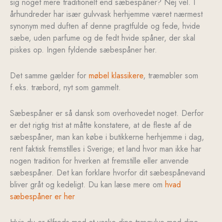
sig noget mere traditionelt end sæbespåner? Nej vel. I
århundreder har især gulvvask herhjemme været nærmest
synonym med duften af denne pragtfulde og fede, hvide
sæbe, uden parfume og de fedt hvide spåner, der skal
piskes op. Ingen fyldende sæbespåner her.
Det samme gælder for
møbel klassikere
, træmøbler som
f.eks. træbord, nyt som gammelt.
Sæbespåner er så dansk som overhovedet noget. Derfor
er det rigtig trist at måtte konstatere, at de fleste af de
sæbespåner, man kan købe i butikkerne herhjemme i dag,
rent faktisk fremstilles i Sverige; et land hvor man ikke har
nogen tradition for hverken at fremstille eller anvende
sæbespåner. Det kan forklare hvorfor dit sæbespånevand
bliver gråt og kedeligt. Du kan læse mere om
hvad
sæbespåner er her