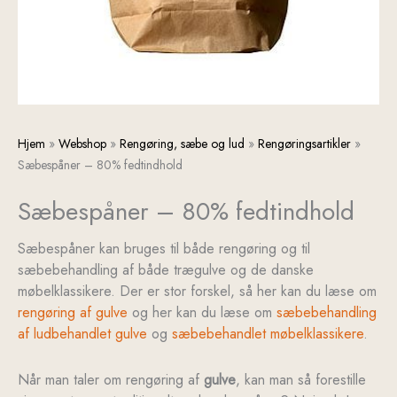
Sæbespåner
Linoliesæbe
Håndskrubbe
Gulvklud
Titanhvid
Hjem
»
Webshop
»
Rengøring, sæbe og lud
»
Rengøringsartikler
»
-
antal
-
antal
antal
Sæbespåner – 80% fedtindhold
80%
mellem
Sæbespåner – 80% fedtindhold
fedtindhold
hårdhed
antal
med
naturbørster
Sæbespåner kan bruges til både rengøring og til
antal
sæbebehandling af både trægulve og de danske
møbelklassikere. Der er stor forskel, så her kan du læse om
rengøring af gulve
og her kan du læse om
sæbebehandling
af ludbehandlet gulve
og
sæbebehandlet møbelklassikere
.
Når man taler om rengøring af
gulve
, kan man så forestille