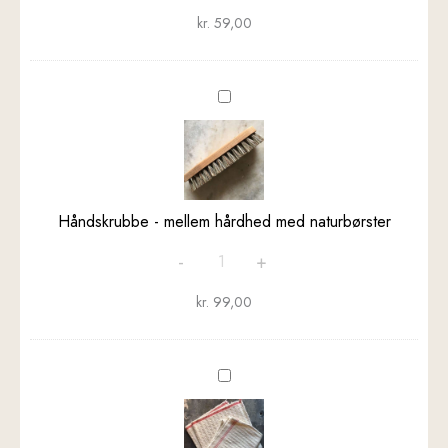
kr.
59,00
Håndskrubbe
-
mellem
hårdhed
med
naturbørster
Håndskrubbe - mellem hårdhed med naturbørster
-
+
kr.
99,00
Gulvklud