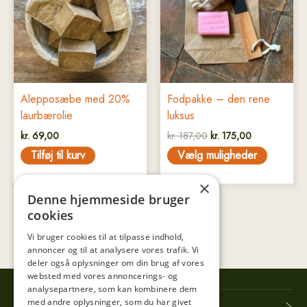
kr. 187,00.
kr. 175,00.
flere
varianter.
Mulighederne
kan
vælges
på
Alepposæbe med 20%
Fodpakke – den rene
varesiden
laurbærolie
luksus
kr.
69,00
kr.
187,00
kr.
175,00
Tilføj til kurv
Vælg muligheder
×
Denne hjemmeside bruger
cookies
Vi bruger cookies til at tilpasse indhold,
annoncer og til at analysere vores trafik. Vi
deler også oplysninger om din brug af vores
websted med vores annoncerings- og
analysepartnere, som kan kombinere dem
med andre oplysninger, som du har givet