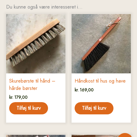
Du kunne også være interesseret i…
Skurebørste til hånd –
Håndkost til hus og have
hårde børster
kr.
169,00
kr.
179,00
Tilføj til kurv
Tilføj til kurv