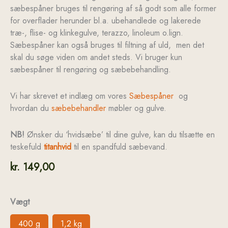
sæbespåner bruges til rengøring af så godt som alle former
for overflader herunder bl.a. ubehandlede og lakerede
træ-, flise- og klinkegulve, terazzo, linoleum o.lign.
Sæbespåner kan også bruges til filtning af uld, men det
skal du søge viden om andet steds. Vi bruger kun
sæbespåner til rengøring og sæbebehandling.
Vi har skrevet et indlæg om vores
Sæbespåner
og
hvordan du
sæbebehandler
møbler og gulve.
NB!
Ønsker du ‘hvidsæbe’ til dine gulve, kan du tilsætte en
teskefuld
titanhvid
til en spandfuld sæbevand.
kr.
149,00
Vægt
400 g
1,2 kg