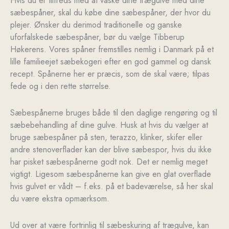
Hvis du er tilfreds med at vaske dine trægulve med dine
sæbespåner, skal du købe dine sæbespåner, der hvor du
plejer. Ønsker du derimod traditionelle og ganske
uforfalskede sæbespåner, bør du vælge Tibberup
Høkerens. Vores spåner fremstilles nemlig i Danmark på et
lille familieejet sæbekogeri efter en god gammel og dansk
recept. Spånerne her er præcis, som de skal være; tilpas
fede og i den rette størrelse.
Sæbespånerne bruges både til den daglige rengøring og til
sæbebehandling af dine gulve. Husk at hvis du vælger at
bruge sæbespåner på sten, terazzo, klinker, skifer eller
andre stenoverflader kan der blive sæbespor, hvis du ikke
har pisket sæbespånerne godt nok. Det er nemlig meget
vigtigt. Ligesom sæbespånerne kan give en glat overflade
hvis gulvet er vådt – f.eks. på et badeværelse, så her skal
du være ekstra opmærksom.
Ud over at være fortrinlig til sæbeskuring af trægulve, kan