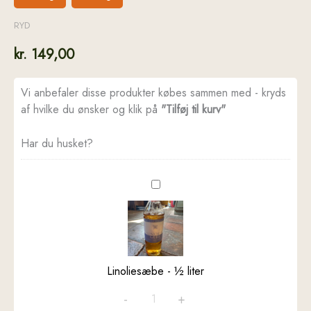
RYD
kr.
149,00
Vi anbefaler disse produkter købes sammen med - kryds
af hvilke du ønsker og klik på
"Tilføj til kurv"
Har du husket?
Linoliesæbe
-
½
liter
Linoliesæbe - ½ liter
-
+