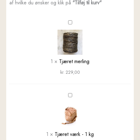
af hvilke du ønsker og klik på
"Tilføj til kurv"
Tjæret
merling
1
×
Tjæret merling
kr.
229,00
Tjæret
værk
-
1
kg
1
×
Tjæret værk - 1 kg