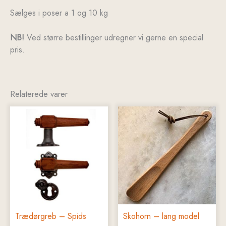
Sælges i poser a 1 og 10 kg
NB!
Ved større bestillinger udregner vi gerne en special
pris.
Relaterede varer
Dette
vare
har
flere
varianter.
Mulighederne
kan
vælges
på
Trædørgreb – Spids
Skohorn – lang model
varesiden