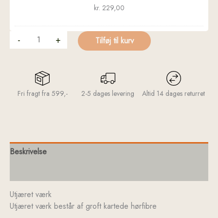
kr.
229,00
-
+
Tilføj til kurv
Fri fragt fra 599,-
2-5 dages levering
Altid 14 dages returret
Beskrivelse
Yderligere information
Utjæret værk
Utjæret værk består af groft kartede hørfibre