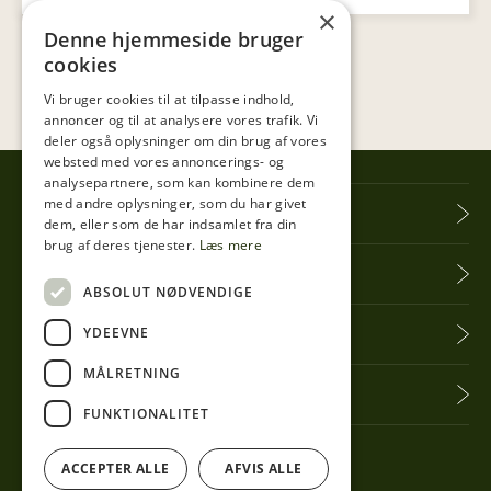
×
Denne hjemmeside bruger
cookies
Vi bruger cookies til at tilpasse indhold,
annoncer og til at analysere vores trafik. Vi
deler også oplysninger om din brug af vores
websted med vores annoncerings- og
analysepartnere, som kan kombinere dem
med andre oplysninger, som du har givet
Tibberup Høkeren
dem, eller som de har indsamlet fra din
brug af deres tjenester.
Læs mere
Information
ABSOLUT NØDVENDIGE
YDEEVNE
Praktisk info
MÅLRETNING
Få seneste nyt
FUNKTIONALITET
Følg med her
ACCEPTER ALLE
AFVIS ALLE