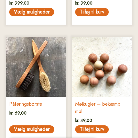
kr.
999,00
kr.
99,00
Vælg muligheder
Tilføj til kurv
Dette
vare
har
flere
varianter.
Mulighederne
kan
vælges
på
Påføringsbørste
Mølkugler – bekæmp
varesiden
møl
kr.
69,00
kr.
49,00
Vælg muligheder
Tilføj til kurv