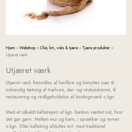
Utjæret
Hjem
»
Webshop
»
Olie, lim, voks & tjære
»
Tjære produkter
»
værk
Utjæret værk
antal
Utjæret værk
Utjæret værk fremstilles af hørfibre og benyttes især til
indvendig tætning af træhuse, dør- og vindueskarme, til
restaurering og vedligeholdelse af bindingsværk o.lign.
Med et såkaldt kalfatrejern el.lign. bankes værket ind, hvor
det gør gavn: Mellem mur og karm, i sprækker og revner
o.lign. Efter kalfatring afsluttes evt. med traditionel