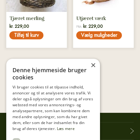
vælges
på
Tjæret merling
Utjæret værk
varesiden
kr.
229,00
kr.
229,00
FRA:
Tilføj til kurv
Vælg muligheder
×
Denne hjemmeside bruger
cookies
Vi bruger cookies til at tilpasse indhold,
annoncer og til at analysere vores trafik. Vi
deler også oplysninger om din brug af vores
websted med vores annoncerings- og
analysepartnere, som kan kombinere dem
med andre oplysninger, som du har givet
dem, eller som de har indsamlet fra din
brug af deres tjenester.
Læs mere
Tibberup Høkeren