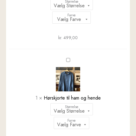
Størrelse
Farve
kr.
499,00
Hørskjorte
til
ham
og
hende
1
×
Hørskjorte til ham og hende
Størrelse
Farve