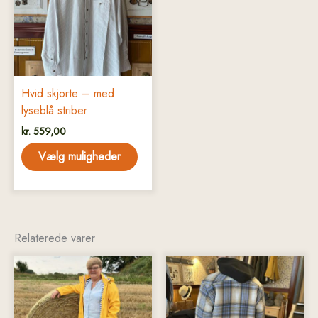
varianter.
Mulighederne
kan
vælges
på
Hvid skjorte – med
varesiden
lyseblå striber
kr.
559,00
Vælg muligheder
Relaterede varer
Dette
Dette
vare
vare
har
har
flere
flere