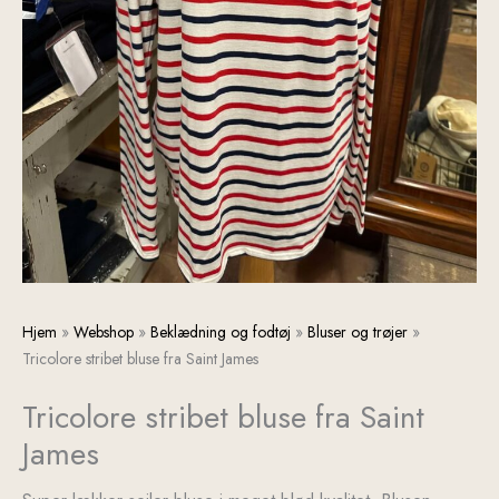
Tricolore
Hjem
»
Webshop
»
Beklædning og fodtøj
»
Bluser og trøjer
»
stribet
Tricolore stribet bluse fra Saint James
bluse
Tricolore stribet bluse fra Saint
fra
Saint
James
James
antal