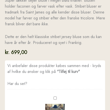
Super lækker sejler bluse i meget blød kvalitet. Blusen
holder faconen og farver vask efter vask. Stribet bluser er
tradmark fra Saint James og alle kender disse bluser. Denne
model har farver og striber efter den franske tricolore. Mere
fransk bliver det bare ikke.
Dette er den helt klassiske stribet jersey bluse som du kan
have år efter år. Produceret og syet i Frankrig.
kr.
699,00
Vi anbefaler disse produkter købes sammen med - kryds
af hvilke du ønsker og klik på
"Tilføj til kurv"
Har du set?
Stribet
bluse