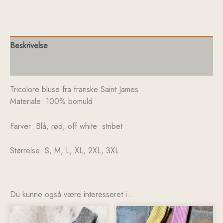
Beskrivelse
Yderligere information
Tricolore bluse fra franske Saint James
Materiale: 100% bomuld
Farver: Blå, rød, off white stribet
Størrelse: S, M, L, XL, 2XL, 3XL
Du kunne også være interesseret i…
Dette
Dette