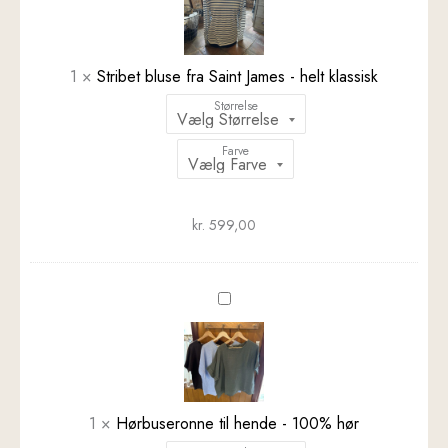
fra
Saint
James
-
1
×
Stribet bluse fra Saint James - helt klassisk
helt
Størrelse
klassisk
Farve
kr.
599,00
Hørbuseronne
til
hende
-
100%
hør
1
×
Hørbuseronne til hende - 100% hør