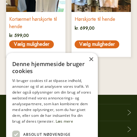
vælges
vælges
på
på
Kortærmet hørskjorte til
Hørskjorte til hende
varesiden
varesiden
hende
kr.
699,00
kr.
599,00
Vælg muligheder
Vælg muligheder
×
Denne hjemmeside bruger
cookies
Vi bruger cookies til at tilpasse indhold,
annoncer og til at analysere vores trafik. Vi
deler også oplysninger om din brug af vores
websted med vores annoncerings- og
analysepartnere, som kan kombinere dem
med andre oplysninger, som du har givet
Tibberup Høkeren
dem, eller som de har indsamlet fra din
brug af deres tjenester.
Læs mere
Information
ABSOLUT NØDVENDIGE