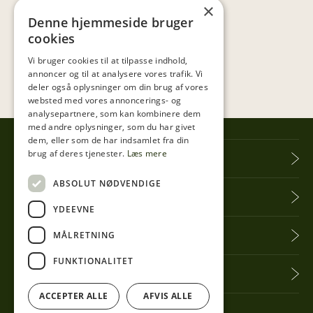
×
Denne hjemmeside bruger
cookies
Vi bruger cookies til at tilpasse indhold,
annoncer og til at analysere vores trafik. Vi
deler også oplysninger om din brug af vores
websted med vores annoncerings- og
analysepartnere, som kan kombinere dem
med andre oplysninger, som du har givet
dem, eller som de har indsamlet fra din
brug af deres tjenester.
Læs mere
Tibberup Høkeren
ABSOLUT NØDVENDIGE
Information
YDEEVNE
Praktisk info
MÅLRETNING
FUNKTIONALITET
Få seneste nyt
ACCEPTER ALLE
AFVIS ALLE