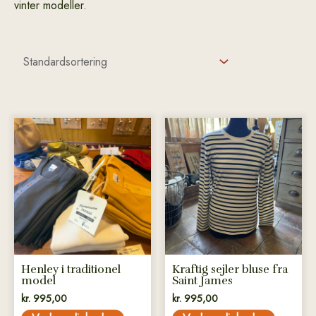
vinter modeller.
Dette
Dette
vare
vare
har
har
flere
flere
varianter.
varianter.
Mulighederne
Mulighederne
kan
kan
vælges
vælges
på
på
Henley i traditionel
Kraftig sejler bluse fra
varesiden
varesiden
model
Saint James
kr.
995,00
kr.
995,00