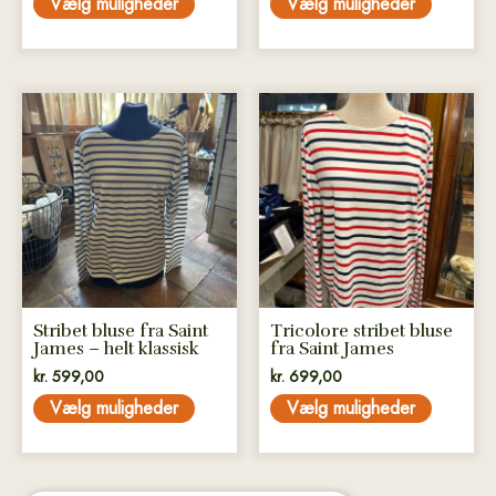
Vælg muligheder
Vælg muligheder
Dette
Dette
vare
vare
har
har
flere
flere
varianter.
varianter.
Mulighederne
Mulighederne
kan
kan
vælges
vælges
på
på
Stribet bluse fra Saint
Tricolore stribet bluse
varesiden
varesiden
James – helt klassisk
fra Saint James
kr.
599,00
kr.
699,00
Vælg muligheder
Vælg muligheder