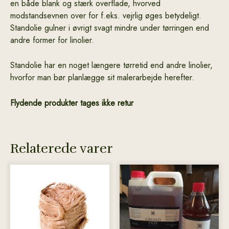
en både blank og stærk overflade, hvorved
modstandsevnen over for f.eks. vejrlig øges betydeligt.
Standolie gulner i øvrigt svagt mindre under tørringen end
andre former for linolier.
Standolie har en noget længere tørretid end andre linolier,
hvorfor man bør planlægge sit malerarbejde herefter.
Flydende produkter tages ikke retur
Relaterede varer
Dette
Dette
vare
vare
har
har
flere
flere
varianter.
varianter.