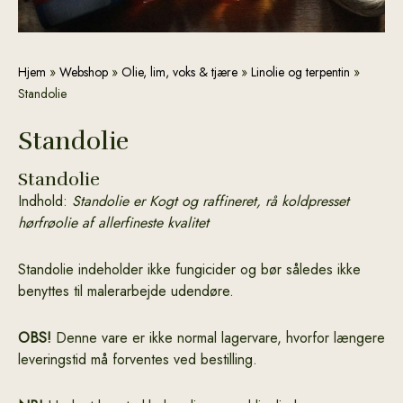
Standolie
Hjem
»
Webshop
»
Olie, lim, voks & tjære
»
Linolie og terpentin
»
antal
Standolie
Standolie
Standolie
Indhold:
Standolie er Kogt og raffineret, rå koldpresset
hørfrøolie af allerfineste kvalitet
Standolie indeholder ikke fungicider og bør således ikke
benyttes til malerarbejde udendøre.
OBS!
Denne vare er ikke normal lagervare, hvorfor længere
leveringstid må forventes ved bestilling.