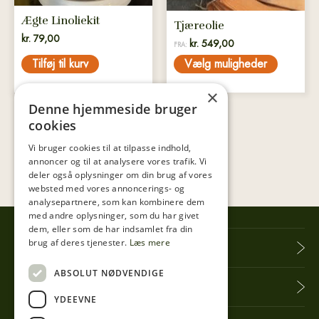
vælges
på
Ægte Linoliekit
Tjæreolie
varesiden
kr.
79,00
kr.
549,00
FRA:
Tilføj til kurv
Vælg muligheder
×
Denne hjemmeside bruger
cookies
Vi bruger cookies til at tilpasse indhold,
annoncer og til at analysere vores trafik. Vi
deler også oplysninger om din brug af vores
websted med vores annoncerings- og
analysepartnere, som kan kombinere dem
med andre oplysninger, som du har givet
dem, eller som de har indsamlet fra din
brug af deres tjenester.
Læs mere
Tibberup Høkeren
ABSOLUT NØDVENDIGE
Information
YDEEVNE