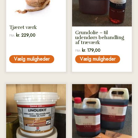
Mulighederne
Mulighederne
kan
kan
vælges
vælges
på
på
Tjæret værk
varesiden
varesiden
Grundolie – til
kr.
229,00
FRA:
udendørs behandling
af træværk
kr.
179,00
FRA:
Vælg muligheder
Vælg muligheder
Dette
vare
har
flere
varianter.
Mulighederne
kan