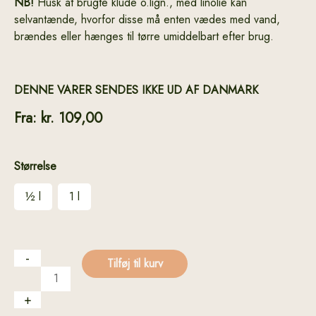
NB!
Husk at brugte klude o.lign., med linolie kan
selvantænde, hvorfor disse må enten vædes med vand,
brændes eller hænges til tørre umiddelbart efter brug.
DENNE VARER SENDES IKKE UD AF DANMARK
Fra:
kr.
109,00
Størrelse
½ l
1 l
-
Tilføj til kurv
+