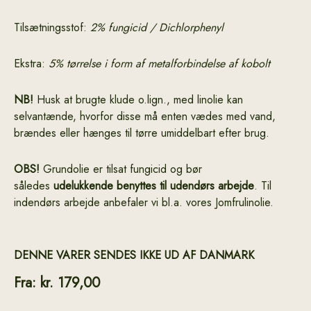
Tilsætningsstof:
2% fungicid / Dichlorphenyl
Ekstra:
5% tørrelse i form af metalforbindelse af kobolt
NB!
Husk at brugte klude o.lign., med linolie kan
selvantænde, hvorfor disse må enten vædes med vand,
brændes eller hænges til tørre umiddelbart efter brug.
OBS!
Grundolie er tilsat fungicid og bør
således
udelukkende benyttes til udendørs arbejde
. Til
indendørs arbejde anbefaler vi bl.a. vores Jomfrulinolie.
DENNE VARER SENDES IKKE UD AF DANMARK
Fra:
kr.
179,00