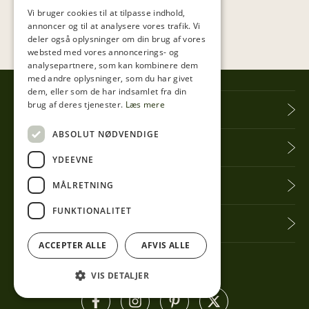
Vi bruger cookies til at tilpasse indhold,
annoncer og til at analysere vores trafik. Vi
deler også oplysninger om din brug af vores
websted med vores annoncerings- og
analysepartnere, som kan kombinere dem
med andre oplysninger, som du har givet
dem, eller som de har indsamlet fra din
brug af deres tjenester.
Læs mere
Tibberup Høkeren
ABSOLUT NØDVENDIGE
Information
YDEEVNE
Praktisk info
MÅLRETNING
FUNKTIONALITET
Få seneste nyt
ACCEPTER ALLE
AFVIS ALLE
Følg med her
VIS DETALJER