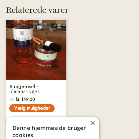
Relaterede varer
Dette
vare
har
flere
varianter.
Mulighederne
kan
vælges
på
Ringpensel –
varesiden
olieanstryger
kr.
149,00
FRA:
Vælg muligheder
×
Denne hjemmeside bruger
cookies