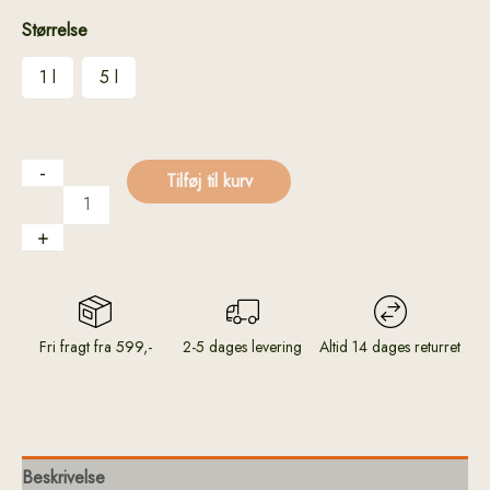
Størrelse
1 l
5 l
-
Tilføj til kurv
+
Fri fragt fra 599,-
2-5 dages levering
Altid 14 dages returret
Beskrivelse