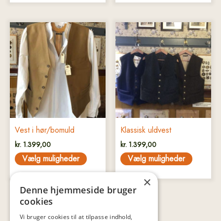
Dette
Dette
vare
vare
har
har
flere
flere
varianter.
varianter.
Mulighederne
Mulighederne
kan
kan
vælges
vælges
på
på
Vest i hør/bomuld
Klassisk uldvest
varesiden
varesiden
kr.
1.399,00
kr.
1.399,00
Vælg muligheder
Vælg muligheder
×
Denne hjemmeside bruger
cookies
Vi bruger cookies til at tilpasse indhold,