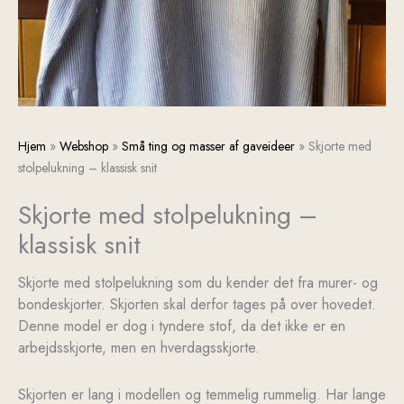
Skjorte
Hjem
»
Webshop
»
Små ting og masser af gaveideer
»
Skjorte med
med
stolpelukning – klassisk snit
stolpelukning
Skjorte med stolpelukning –
-
klassisk
klassisk snit
snit
antal
Skjorte med stolpelukning som du kender det fra murer- og
bondeskjorter. Skjorten skal derfor tages på over hovedet.
Denne model er dog i tyndere stof, da det ikke er en
arbejdsskjorte, men en hverdagsskjorte.
Skjorten er lang i modellen og temmelig rummelig. Har lange