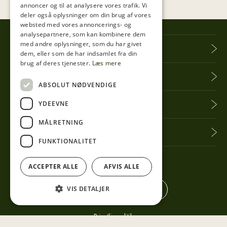
annoncer og til at analysere vores trafik. Vi
deler også oplysninger om din brug af vores
websted med vores annoncerings- og
analysepartnere, som kan kombinere dem
med andre oplysninger, som du har givet
Tibberup Høkeren
dem, eller som de har indsamlet fra din
brug af deres tjenester.
Læs mere
Information
ABSOLUT NØDVENDIGE
YDEEVNE
Praktisk info
MÅLRETNING
Få seneste nyt
FUNKTIONALITET
Følg med her
ACCEPTER ALLE
AFVIS ALLE
VIS DETALJER
Privatlivspolitik