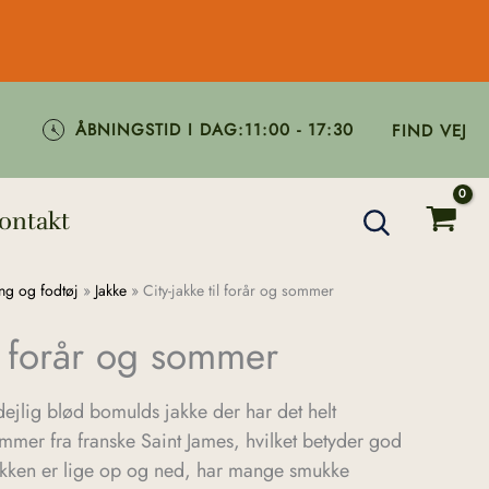
ÅBNINGSTID I DAG:
11:00 - 17:30
FIND VEJ
ontakt
ng og fodtøj
»
Jakke
»
City-jakke til forår og sommer
il forår og sommer
dejlig blød bomulds jakke der har det helt
kommer fra franske Saint James, hvilket betyder god
 Jakken er lige op og ned, har mange smukke