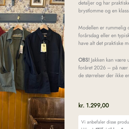
detaljer og har praktis
brystlomme og en klassi
Modellen er rummelig o
forårsdag eller en typ
have alt det praktiske m
OBS!
Jakken kan være u
foråret 2026 – på nær 
de størrelser der ikke 
kr.
1.299,00
Vi anbefaler disse prod