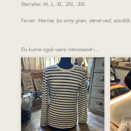
Størrelse:
M, L, XL, 2XL, 3XL
Farver:
Marine, lys army grøn, støvet rød, azurblå
Du kunne også være interesseret i…
Dette
Dette
vare
vare
har
har
flere
flere
varianter.
variante
Mulighederne
Muligh
kan
kan
vælges
vælges
på
på