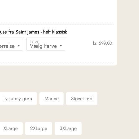
luse fra Saint James - helt klassisk
Farve
kr.
599,00
Lys army grøn
Marine
Støvet rød
XLarge
2XLarge
3XLarge