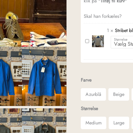
klik på
"Tilføj til kurv"
Skal han forkæles?
1
×
Stribet b
Størrelse
Stribet
bluse
fra
Saint
James
Farve
-
helt
Azurblå
Beige
klassisk
Størrelse
Medium
Large