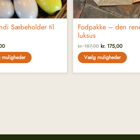
på
en
varesiden
ndi Sæbeholder til
Fodpakke – den ren
luksus
00
kr.
187,00
kr.
175,00
 muligheder
Vælg muligheder