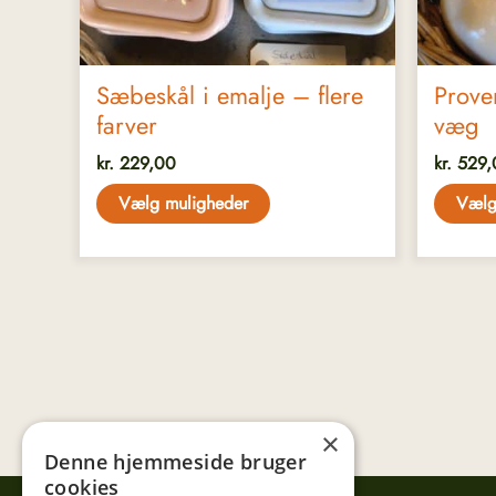
på
på
varesiden
varesid
Sæbeskål i emalje – flere
Prove
farver
væg
kr.
229,00
kr.
529,
Vælg muligheder
Vælg
×
Denne hjemmeside bruger
cookies