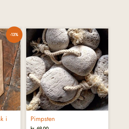
-13%
00.
k i
Pimpsten
kr.
69,00