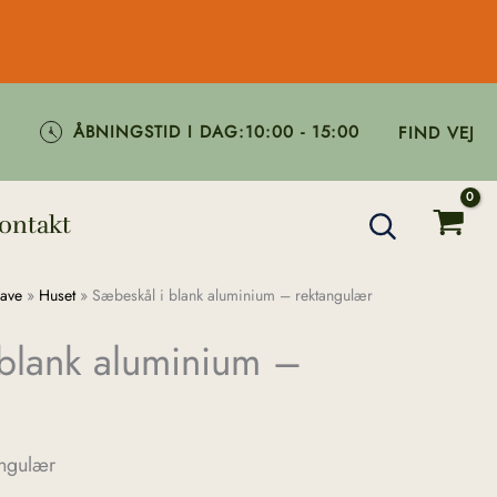
ÅBNINGSTID I DAG:
10:00 - 15:00
FIND VEJ
ontakt
ave
»
Huset
»
Sæbeskål i blank aluminium – rektangulær
blank aluminium –
angulær