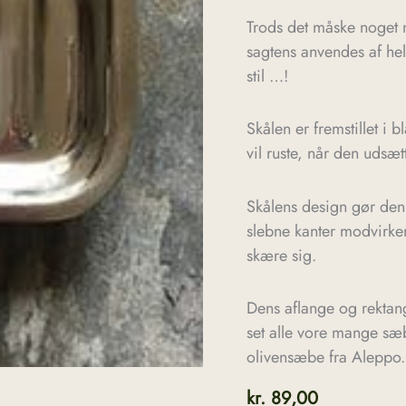
Trods det måske noget
sagtens anvendes af he
stil …!
Skålen er fremstillet i
vil ruste, når den udsæt
Skålens design gør den
slebne kanter modvirke
skære sig.
Dens aflange og rektangu
set alle vore mange sæb
olivensæbe fra Aleppo.
kr.
89,00