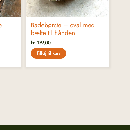
e
Badebørste – oval med
bælte til hånden
kr.
179,00
Tilføj til kurv