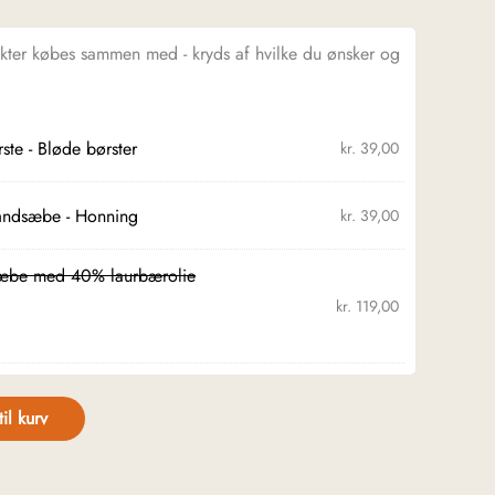
ukter købes sammen med - kryds af hvilke du ønsker og
ste - Bløde børster
kr.
39,00
åndsæbe - Honning
kr.
39,00
æbe med 40% laurbærolie
kr.
119,00
til kurv