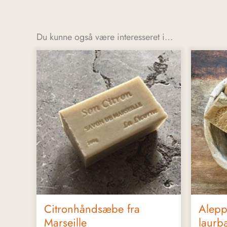
Du kunne også være interesseret i…
Citronhåndsæbe fra
Alep
Marseille
laurb