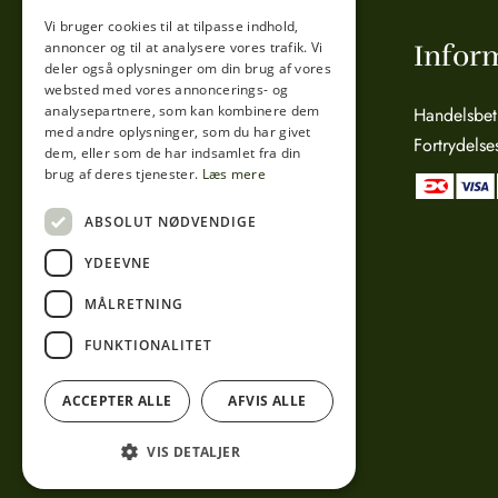
Vi bruger cookies til at tilpasse indhold,
annoncer og til at analysere vores trafik. Vi
Tibberup Høkeren
Infor
deler også oplysninger om din brug af vores
websted med vores annoncerings- og
analysepartnere, som kan kombinere dem
Sct. Anna Gade 4A
Handelsbet
med andre oplysninger, som du har givet
3000 Helsingør
Fortrydelse
dem, eller som de har indsamlet fra din
CVR: 15800038
brug af deres tjenester.
Læs mere
Telefon:
49 17 04 24
ABSOLUT NØDVENDIGE
Mail:
info@tibberuphoekeren.dk
YDEEVNE
MÅLRETNING
FUNKTIONALITET
ACCEPTER ALLE
AFVIS ALLE
VIS DETALJER