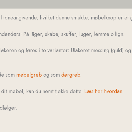
 stil toneangivende, hvilket denne smukke, møbelknop er e
ndendørs: På låger, skabe, skuffer, luger, lemme o.lign.
økeren og føres i to varianter: Ulakeret messing (guld) og fo
åde som
møbelgreb
og som
dørgreb.
l dit møbel, kan du nemt tjekke dette.
Læs her hvordan.
dfølger.