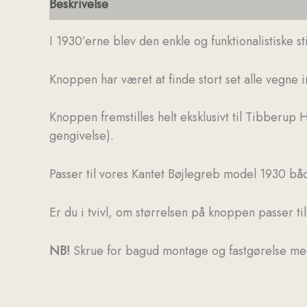
Beskrivelse
Yderligere information
I 1930’erne blev den enkle og funktionalistiske
Knoppen har været at finde stort set alle vegne i
Knoppen fremstilles helt eksklusivt til Tibberup H
gengivelse).
Passer til vores Kantet Bøjlegreb model 1930 b
Er du i tvivl, om størrelsen på knoppen passer ti
NB!
Skrue for bagud montage og fastgørelse me