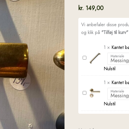
kr.
149,00
Vi anbefaler disse prod
og klik på
"Tilføj til kurv"
1
×
Kantet b
Materiale
Kantet
bøjlegreb
Nulstil
-
model
1
×
Kantet b
1930
Materiale
Kantet
bøjlegreb
Nulstil
-
1930