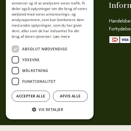
annoncer og til at analysere vores trafik. Vi
Tibberup Høkeren
Infor
deler også oplysninger om din brug af vores
websted med vores annoncerings- og
analysepartnere, som kan kombinere dem
Sct. Anna Gade 4A
Handelsbet
med andre oplysninger, som du har givet
3000 Helsingør
Fortrydelse
dem, eller som de har indsamlet fra din
CVR: 15800038
brug af deres tjenester.
Læs mere
Telefon:
49 17 04 24
ABSOLUT NØDVENDIGE
Mail:
info@tibberuphoekeren.dk
YDEEVNE
MÅLRETNING
FUNKTIONALITET
ACCEPTER ALLE
AFVIS ALLE
VIS DETALJER