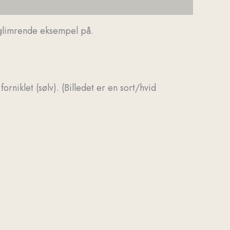
t glimrende eksempel på.
rniklet (sølv). (Billedet er en sort/hvid