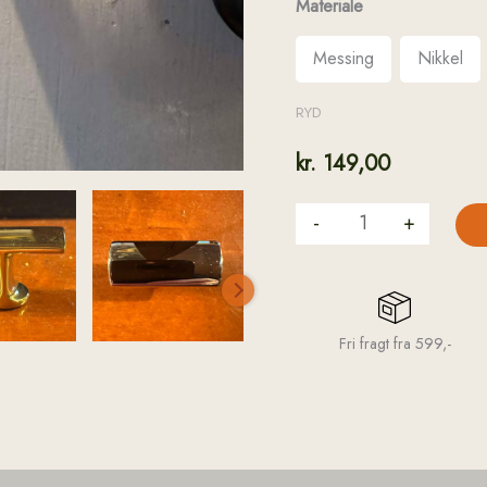
Materiale
Messing
Nikkel
RYD
kr.
149,00
-
+
Fri fragt fra 599,-