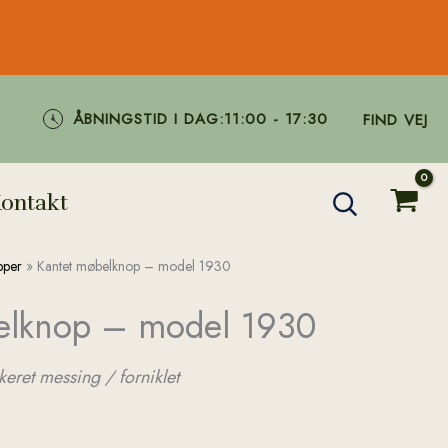
ÅBNINGSTID I DAG:
11:00 - 17:30
FIND VEJ
ontakt
pper
»
Kantet møbelknop – model 1930
elknop – model 1930
keret messing / forniklet