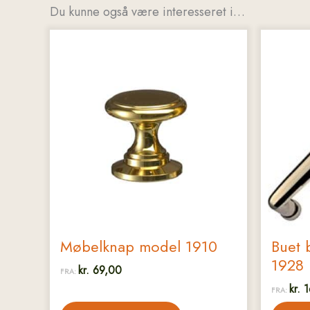
Du kunne også være interesseret i…
Dette
Dette
vare
vare
har
har
flere
flere
varianter.
variant
Mulighederne
Muligh
kan
kan
vælges
vælges
på
på
varesiden
varesi
Møbelknap model 1910
Buet 
1928
kr.
69,00
FRA:
kr.
1
FRA: