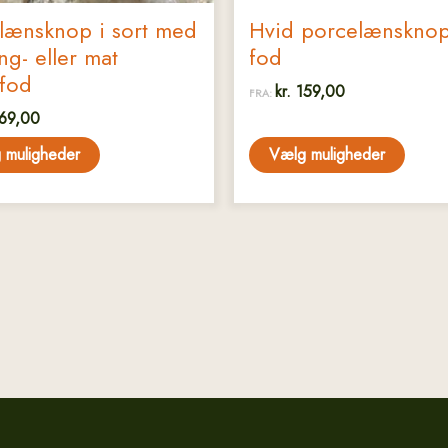
lænsknop i sort med
Hvid porcelænskno
ng- eller mat
fod
lfod
kr.
159,00
FRA:
69,00
 muligheder
Vælg muligheder