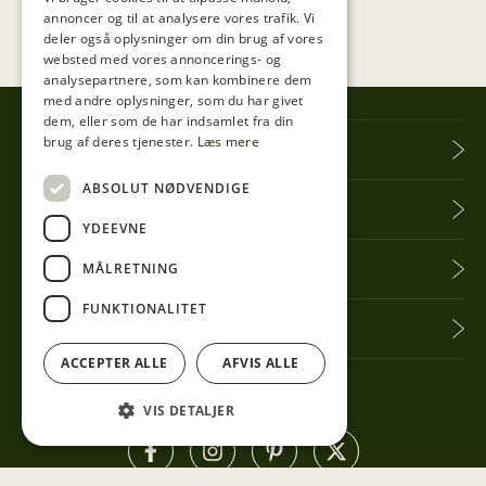
annoncer og til at analysere vores trafik. Vi
deler også oplysninger om din brug af vores
websted med vores annoncerings- og
analysepartnere, som kan kombinere dem
med andre oplysninger, som du har givet
dem, eller som de har indsamlet fra din
brug af deres tjenester.
Læs mere
Tibberup Høkeren
ABSOLUT NØDVENDIGE
Information
YDEEVNE
Praktisk info
MÅLRETNING
FUNKTIONALITET
Få seneste nyt
ACCEPTER ALLE
AFVIS ALLE
Følg med her
VIS DETALJER