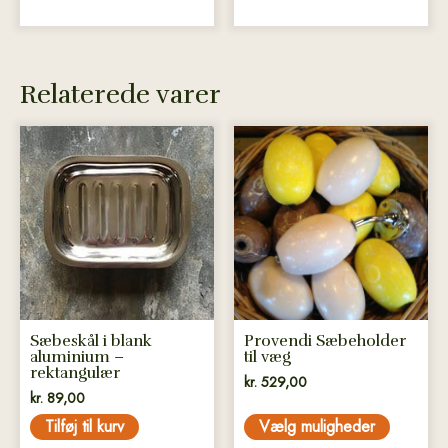
Relaterede varer
Dette
vare
har
flere
varianter.
Mulighederne
kan
vælges
på
Sæbeskål i blank
Provendi Sæbeholder
varesiden
aluminium –
til væg
rektangulær
kr.
529,00
kr.
89,00
Tilføj til kurv
Vælg muligheder