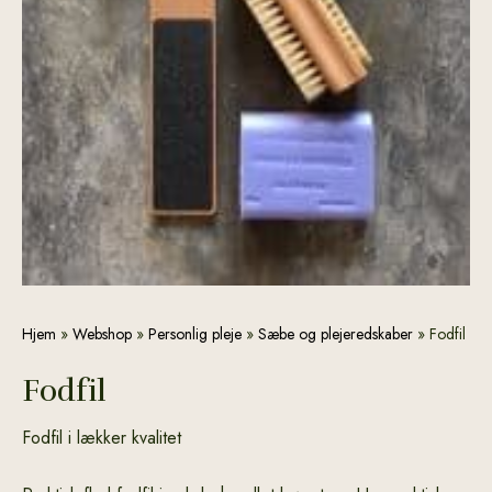
Fodfil
Den
Den
Hjem
»
Webshop
»
Personlig pleje
»
Sæbe og plejeredskaber
»
Fodfil
antal
oprindelige
aktuelle
Fodfil
pris
pris
var:
er:
Fodfil i lækker kvalitet
kr. 187,00.
kr. 175,00.