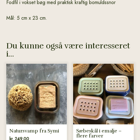
Fodfil i vokset bøg med praktisk kraftig bomuldssnor
Mål: 5 cm x 23 cm.
Du kunne også være interesseret
i…
Dette
vare
har
flere
varianter.
Mulighederne
kan
vælges
på
Natursvamp fra Symi
Sæbeskål i emalje –
varesiden
flere farver
kr.
249,00