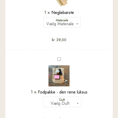
1
×
Neglebørste
Materiale
kr.
39,00
Fodpakke
-
den
rene
luksus
1
×
Fodpakke - den rene luksus
Duft