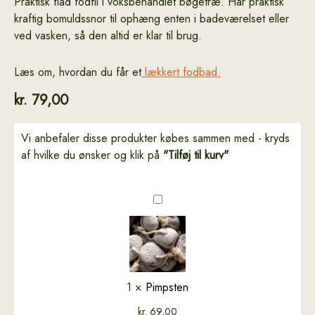
Praktisk flad fodfil i voksbehandlet bøgetræ. Har praktisk
kraftig bomuldssnor til ophæng enten i badeværelset eller
ved vasken, så den altid er klar til brug.
Læs om, hvordan du får et
lækkert fodbad.
kr.
79,00
Vi anbefaler disse produkter købes sammen med - kryds
af hvilke du ønsker og klik på
"Tilføj til kurv"
Pimpsten
1
×
Pimpsten
kr.
69,00