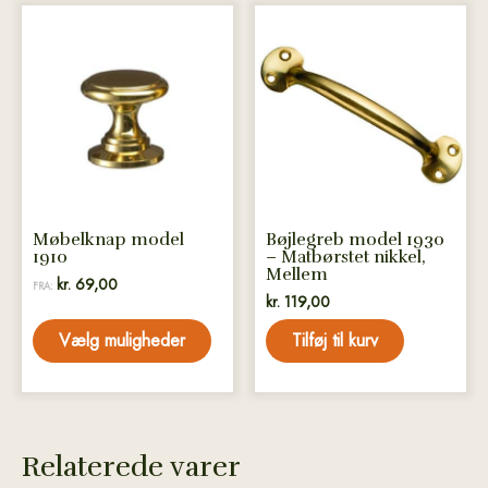
Dette
vare
har
flere
varianter.
Mulighederne
kan
vælges
på
Møbelknap model
Bøjlegreb model 1930
varesiden
1910
– Matbørstet nikkel,
Mellem
kr.
69,00
FRA:
kr.
119,00
Vælg muligheder
Tilføj til kurv
Relaterede varer