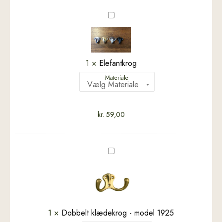
Elefantkrog
1
×
Elefantkrog
Materiale
kr.
59,00
Dobbelt
klædekrog
-
model
1925
1
×
Dobbelt klædekrog - model 1925