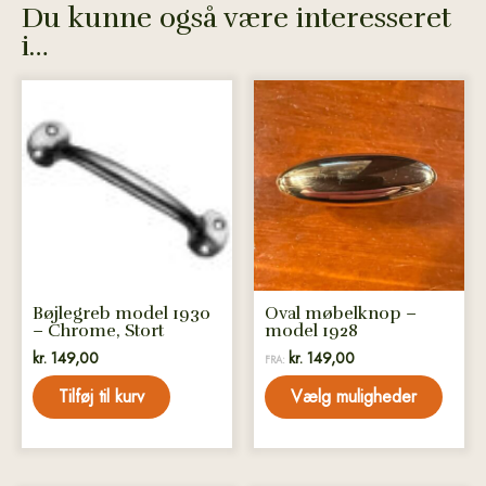
Du kunne også være interesseret
i…
Dette
vare
har
flere
varianter.
Mulighederne
kan
vælges
på
Bøjlegreb model 1930
Oval møbelknop –
varesiden
– Chrome, Stort
model 1928
kr.
149,00
kr.
149,00
FRA:
Tilføj til kurv
Vælg muligheder