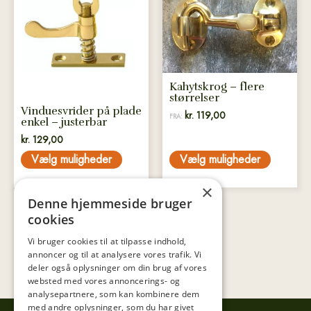
har
har
flere
flere
varianter.
varianter.
Mulighederne
Mulighederne
kan
kan
vælges
vælges
Kahytskrog – flere
størrelser
på
på
Vinduesvrider på plade
kr.
119,00
varesiden
varesiden
FRA:
enkel – justerbar
kr.
129,00
Vælg muligheder
Vælg muligheder
×
Denne hjemmeside bruger
cookies
Vi bruger cookies til at tilpasse indhold,
annoncer og til at analysere vores trafik. Vi
deler også oplysninger om din brug af vores
websted med vores annoncerings- og
analysepartnere, som kan kombinere dem
med andre oplysninger, som du har givet