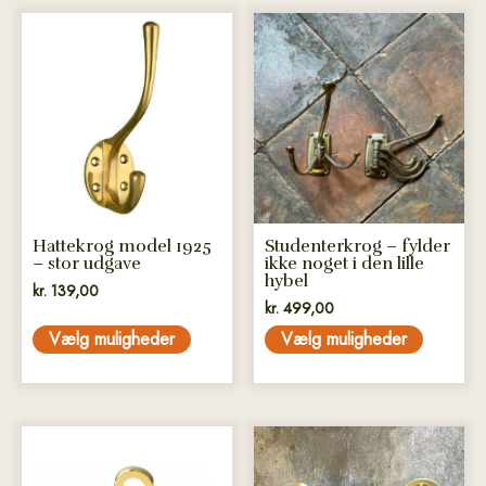
Dette
Dette
vare
vare
har
har
flere
flere
varianter.
varianter.
Mulighederne
Mulighederne
kan
kan
vælges
vælges
på
på
Hattekrog model 1925
Studenterkrog – fylder
varesiden
varesiden
– stor udgave
ikke noget i den lille
hybel
kr.
139,00
kr.
499,00
Vælg muligheder
Vælg muligheder
Dette
Dette
vare
vare