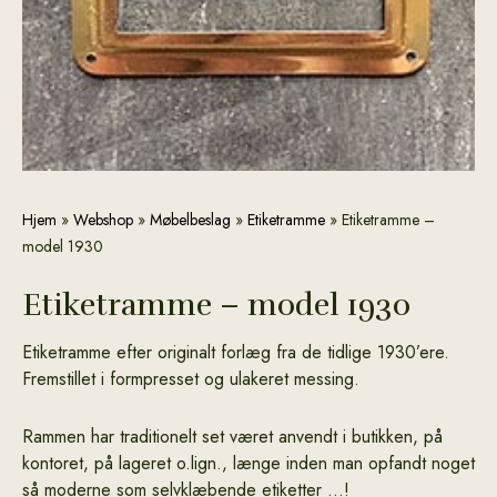
Etiketramme
Hjem
»
Webshop
»
Møbelbeslag
»
Etiketramme
»
Etiketramme –
-
model 1930
model
1930
Etiketramme – model 1930
antal
Etiketramme efter originalt forlæg fra de tidlige 1930’ere.
Fremstillet i formpresset og ulakeret messing.
Rammen har traditionelt set været anvendt i butikken, på
kontoret, på lageret o.lign., længe inden man opfandt noget
så moderne som selvklæbende etiketter …!