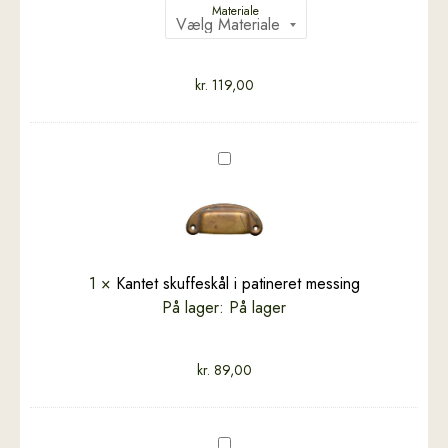
Materiale
kr.
119,00
Kantet
skuffeskål
i
patineret
messing
1
×
Kantet skuffeskål i patineret messing
På lager:
På lager
kr.
89,00
Manillamærker