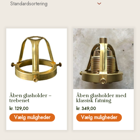
Dette
Dette
vare
vare
har
har
flere
flere
varianter.
varianter.
Mulighederne
Mulighederne
kan
kan
vælges
vælges
på
på
Åben glasholder –
Åben glasholder med
varesiden
varesiden
trebenet
klassisk fatning
kr.
129,00
kr.
349,00
Vælg muligheder
Vælg muligheder