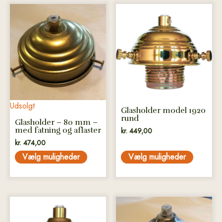
Dette
Dette
vare
vare
har
har
flere
flere
varianter.
varianter.
Mulighederne
Mulighederne
kan
kan
vælges
vælges
på
på
Udsolgt
Glasholder model 1920
varesiden
varesiden
rund
Glasholder – 80 mm –
med fatning og aflaster
kr.
449,00
kr.
474,00
Vælg muligheder
Vælg muligheder
Dette
vare