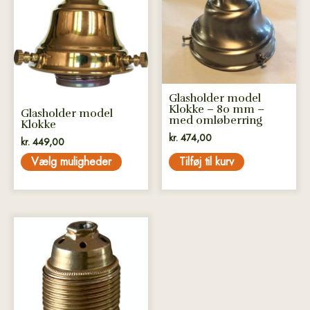
har
flere
varianter.
Mulighederne
kan
vælges
Glasholder model
på
Klokke – 80 mm –
Glasholder model
med omløberring
varesiden
Klokke
kr.
474,00
kr.
449,00
Vælg muligheder
Tilføj til kurv
Dette
vare
har
flere
varianter.
Mulighederne