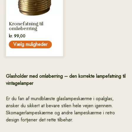
kan
vælges
på
Kronefatning til
varesiden
omløberring
kr.
99,00
Vælg muligheder
Glasholder med omløberring – den korrekte lampefatning til
vintagelamper
Er du fan af mundblæste glaslampeskærme i opalglas,
ønsker du sikkert at bevare stilen hele vejen igennem.
Skomagerlampeskærme og andre lampeskærme i retro
design fortjener det rette tilbehør.