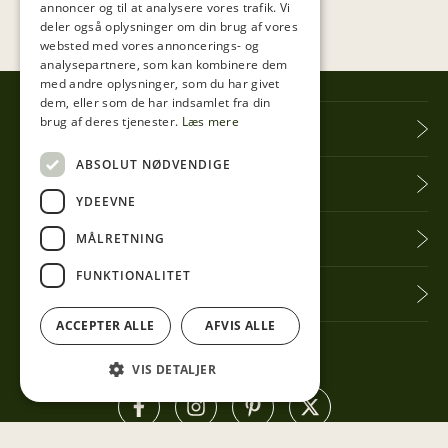
annoncer og til at analysere vores trafik. Vi
deler også oplysninger om din brug af vores
websted med vores annoncerings- og
analysepartnere, som kan kombinere dem
med andre oplysninger, som du har givet
dem, eller som de har indsamlet fra din
brug af deres tjenester.
Læs mere
Tibberup Høkeren
ABSOLUT NØDVENDIGE
Information
YDEEVNE
Praktisk info
MÅLRETNING
FUNKTIONALITET
Få seneste nyt
ACCEPTER ALLE
AFVIS ALLE
Følg med her
VIS DETALJER