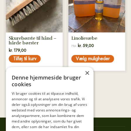
varianter.
Mulighederne
kan
vælges
på
Skurebørste til hånd –
Linoliesæbe
varesiden
hårde børster
kr.
59,00
FRA:
kr.
179,00
Tilføj til kurv
Vælg muligheder
×
Denne hjemmeside bruger
cookies
Vi bruger cookies til at tilpasse indhold,
annoncer og til at analysere vores trafik. Vi
deler også oplysninger om din brug af vores
websted med vores annoncerings- og
analysepartnere, som kan kombinere dem
med andre oplysninger, som du har givet
dem, eller som de har indsamlet fra din