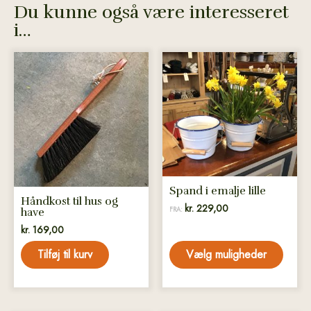
Du kunne også være interesseret
i…
Dette
vare
har
flere
varianter.
Mulighederne
kan
vælges
Spand i emalje lille
på
Håndkost til hus og
varesiden
kr.
229,00
FRA:
have
kr.
169,00
Tilføj til kurv
Vælg muligheder