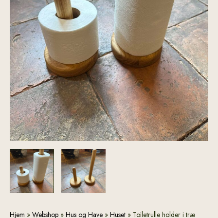
Toiletrulle
Hjem
»
Webshop
»
Hus og Have
»
Huset
»
Toiletrulle holder i træ