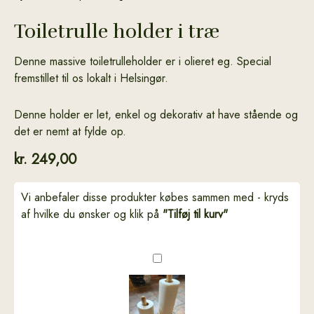
holder
i
Toiletrulle holder i træ
træ
antal
Denne massive toiletrulleholder er i olieret eg. Special
fremstillet til os lokalt i Helsingør.
Denne holder er let, enkel og dekorativ at have stående og
det er nemt at fylde op.
kr.
249,00
Vi anbefaler disse produkter købes sammen med - kryds
af hvilke du ønsker og klik på
"Tilføj til kurv"
Køkkenrulle
holder
i
træ