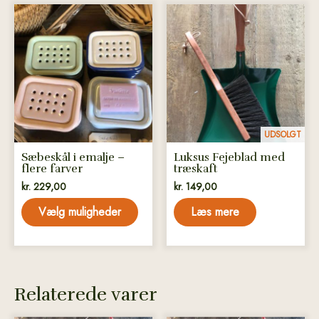
Dette
vare
har
flere
varianter.
Mulighederne
kan
vælges
UDSOLGT
på
Sæbeskål i emalje –
Luksus Fejeblad med
varesiden
flere farver
træskaft
kr.
229,00
kr.
149,00
Vælg muligheder
Læs mere
Relaterede varer