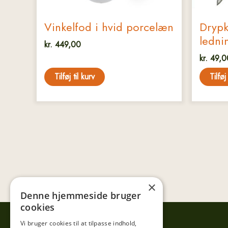
Vinkelfod i hvid porcelæn
Drypk
ledni
kr.
449,00
kr.
49,0
Tilføj til kurv
Tilføj
×
Denne hjemmeside bruger
cookies
Vi bruger cookies til at tilpasse indhold,