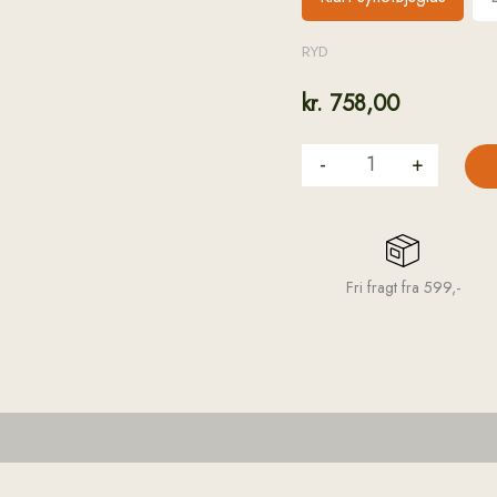
RYD
kr.
758,00
-
+
Fri fragt fra 599,-