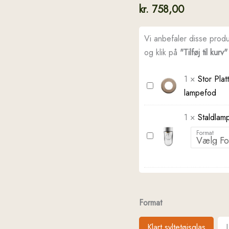
kr.
758,00
Vi anbefaler disse prod
og klik på
"Tilføj til kurv"
1
×
Stor Plat
Stor
lampefod
Platte
til
1
×
Staldlam
loftudtag,
Format
Staldlampe
udendørslampe
-
og
udendørs
lampefod
-
lige
Format
model
Klart syltetøjsglas