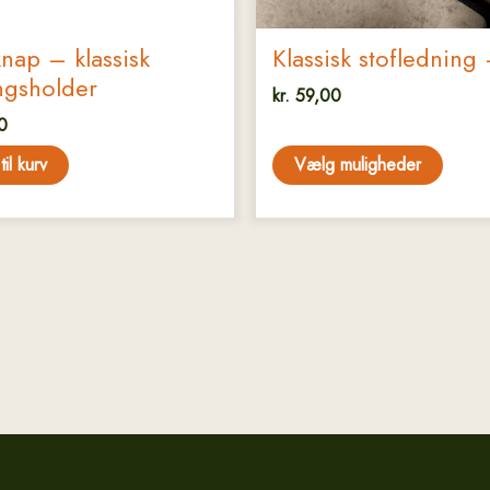
nap – klassisk
Klassisk stofledning 
ngsholder
kr.
59,00
0
 til kurv
Vælg muligheder