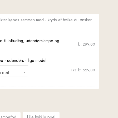
ukter købes sammen med - kryds af hvilke du ønsker
te til loftudtag, udendørslampe og
kr.
299,00
pe - udendørs - lige model
Fra:
kr.
629,00
Lampefod
Lille hvid kuppel