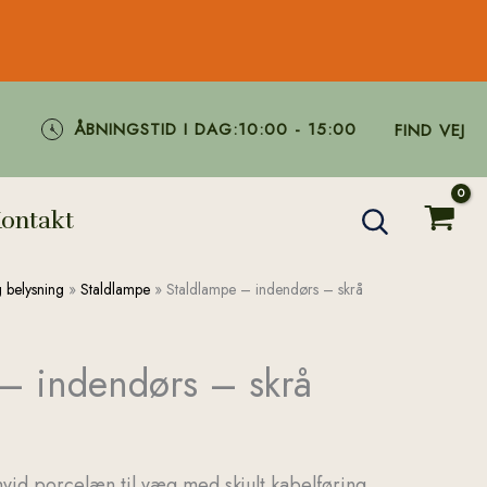
ÅBNINGSTID I DAG:
10:00 - 15:00
FIND VEJ
ontakt
 belysning
»
Staldlampe
»
Staldlampe – indendørs – skrå
– indendørs – skrå
hvid porcelæn til væg med skjult kabelføring