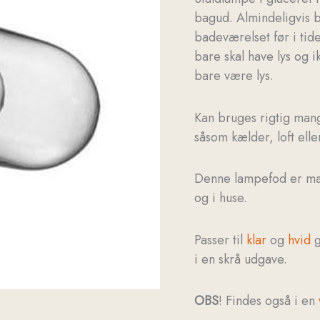
bagud. Almindeligvis br
badeværelset før i tid
bare skal have lys og 
bare være lys.
Kan bruges rigtig man
såsom kælder, loft ell
Denne lampefod er ma
og i huse.
Passer til
klar
og
hvid
g
i en skrå udgave.
OBS
! Findes også i en