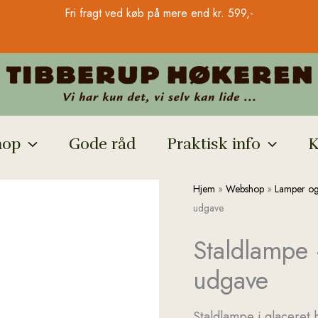
Fri fragt ved køb på mere end kr. 599,-
hop
Gode råd
Praktisk info
K
Staldlampe
Hjem
»
Webshop
»
Lamper og
-
udgave
indendørs
Staldlampe 
-
skrå
udgave
udgave
antal
Staldlampe i glaceret 