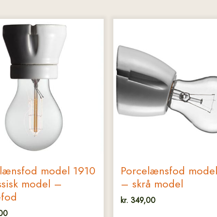
lænsfod model 1910
Porcelænsfod mode
ssisk model –
– skrå model
efod
kr.
349,00
00