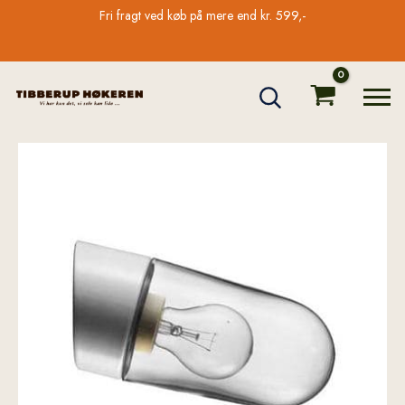
Gå
Fri fragt ved køb på mere end kr. 599,-
til
indholdet