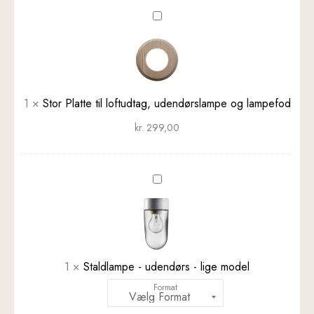
Stor
Platte
til
loftudtag,
udendørslampe
og
1
×
Stor Platte til loftudtag, udendørslampe og lampefod
lampefod
kr.
299,00
Staldlampe
-
udendørs
-
lige
model
1
×
Staldlampe - udendørs - lige model
Format