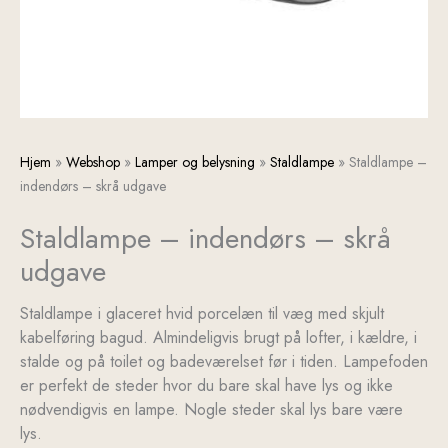
Staldlampe
Hjem
»
Webshop
»
Lamper og belysning
»
Staldlampe
»
Staldlampe –
-
indendørs – skrå udgave
indendørs
Staldlampe – indendørs – skrå
-
skrå
udgave
udgave
antal
Staldlampe i glaceret hvid porcelæn til væg med skjult
kabelføring bagud. Almindeligvis brugt på lofter, i kældre, i
stalde og på toilet og badeværelset før i tiden. Lampefoden
er perfekt de steder hvor du bare skal have lys og ikke
nødvendigvis en lampe. Nogle steder skal lys bare være
lys.