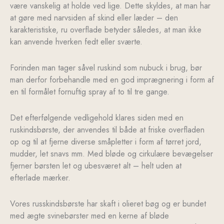
være vanskelig at holde ved lige. Dette skyldes, at man har
at gøre med narvsiden af skind eller læder – den
karakteristiske, ru overflade betyder således, at man ikke
kan anvende hverken fedt eller sværte.
Forinden man tager såvel ruskind som nubuck i brug, bør
man derfor forbehandle med en god imprægnering i form af
en til formålet fornuftig spray af to til tre gange.
Det efterfølgende vedligehold klares siden med en
ruskindsbørste, der anvendes til både at friske overfladen
op og til at fjerne diverse småpletter i form af tørret jord,
mudder, let snavs mm. Med bløde og cirkulære bevægelser
fjerner børsten let og ubesværet alt – helt uden at
efterlade mærker.
Vores russkindsbørste har skaft i olieret bøg og er bundet
med ægte svinebørster med en kerne af bløde