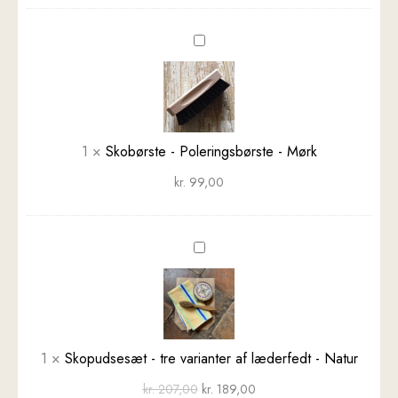
Skobørste
-
Poleringsbørste
-
Mørk
1
×
Skobørste - Poleringsbørste - Mørk
kr.
99,00
Skopudsesæt
-
tre
varianter
af
læderfedt
1
×
Skopudsesæt - tre varianter af læderfedt - Natur
-
kr.
207,00
kr.
189,00
Natur