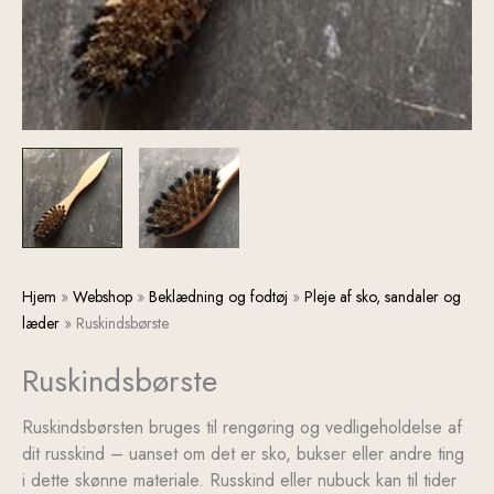
Ruskindsbørste
Den
Den
Hjem
»
Webshop
»
Beklædning og fodtøj
»
Pleje af sko, sandaler og
antal
oprindelige
aktuelle
læder
»
Ruskindsbørste
pris
pris
Ruskindsbørste
var:
er:
kr. 207,00.
kr. 189,00.
Ruskindsbørsten bruges til rengøring og vedligeholdelse af
dit russkind – uanset om det er sko, bukser eller andre ting
i dette skønne materiale. Russkind eller nubuck kan til tider