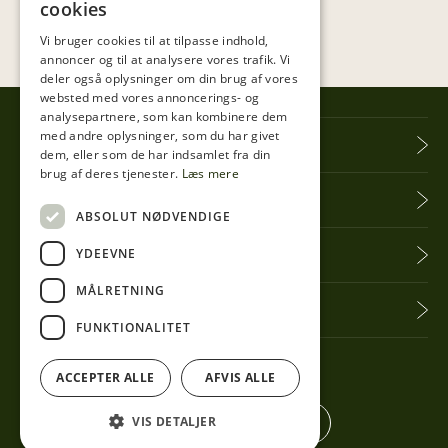
cookies
Vi bruger cookies til at tilpasse indhold,
annoncer og til at analysere vores trafik. Vi
deler også oplysninger om din brug af vores
websted med vores annoncerings- og
analysepartnere, som kan kombinere dem
med andre oplysninger, som du har givet
Tibberup Høkeren
dem, eller som de har indsamlet fra din
brug af deres tjenester.
Læs mere
Information
ABSOLUT NØDVENDIGE
YDEEVNE
Praktisk info
MÅLRETNING
Få seneste nyt
FUNKTIONALITET
Følg med her
ACCEPTER ALLE
AFVIS ALLE
VIS DETALJER