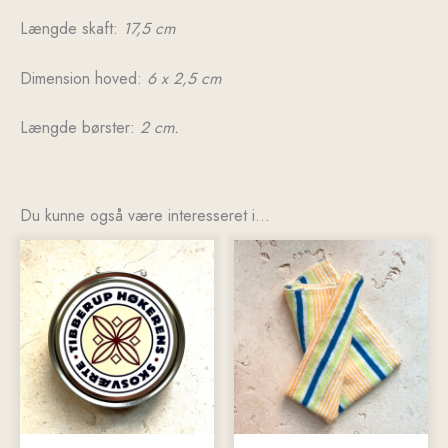
Længde skaft:
17,5 cm
Dimension hoved:
6 x 2,5 cm
Længde børster:
2 cm.
Du kunne også være interesseret i…
Dette
vare
har
flere
varianter.
Mulighederne
kan
vælges
på