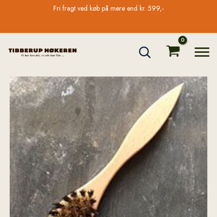
Gå
Fri fragt ved køb på mere end kr. 599,-
til
indholdet