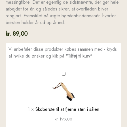
messingfibre. Det er egentlig de sidstnævnte, der gør hele
arbejdet for én og således sikrer, at overfladen bliver
rengjort. Fremstillet på ægte børstenbindermanér, hvorfor
børsten holder år ud og år ind.
kr.
89,00
Vi anbefaler disse produkter købes sammen med - kryds
af hvilke du ønsker og klik på
"Tilføj til kurv"
Skobørste
til
at
fjerne
sten
i
1
×
Skobørste til at fjerne sten i sålen
sålen
kr.
199,00