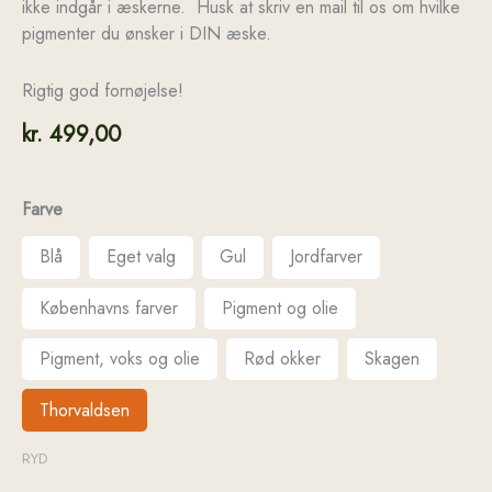
ikke indgår i æskerne. Husk at skriv en mail til os om hvilke
pigmenter du ønsker i DIN æske.
Rigtig god fornøjelse!
kr.
499,00
Farve
Blå
Eget valg
Gul
Jordfarver
Københavns farver
Pigment og olie
Pigment, voks og olie
Rød okker
Skagen
Thorvaldsen
RYD