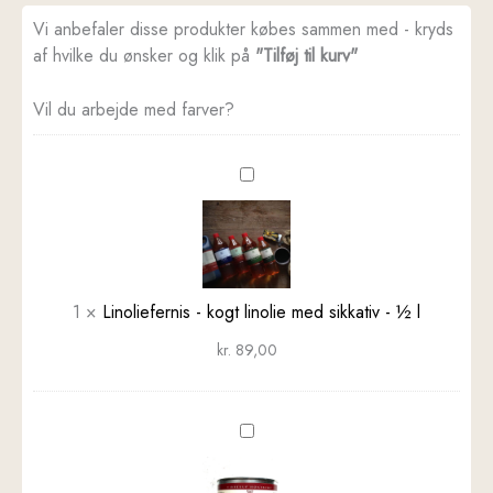
Vi anbefaler disse produkter købes sammen med - kryds
af hvilke du ønsker og klik på
"Tilføj til kurv"
Vil du arbejde med farver?
Linoliefernis
-
kogt
linolie
med
sikkativ
1
×
Linoliefernis - kogt linolie med sikkativ - ½ l
-
kr.
89,00
½
l
Linolievoks