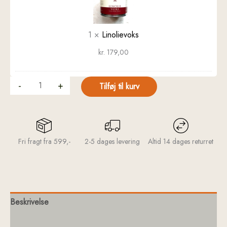
1
×
Linolievoks
kr.
179,00
-
+
Tilføj til kurv
Fri fragt fra 599,-
2-5 dages levering
Altid 14 dages returret
Beskrivelse
Yderligere information