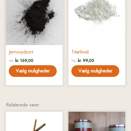
har
har
flere
flere
varianter.
varianter.
Mulighederne
Mulighederne
kan
kan
vælges
vælges
på
på
Jernoxydsort
Titanhvid
varesiden
varesiden
kr.
169,00
kr.
99,00
FRA:
FRA:
Vælg muligheder
Vælg muligheder
Relaterede varer
Dette
Dette
vare
vare
har
har