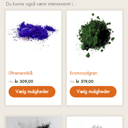
Du kunne også være interesseret i…
Dette
Dette
vare
vare
har
har
flere
flere
varianter.
varianter.
Mulighederne
Mulighederne
kan
kan
vælges
vælges
på
på
Ultramarinblå
Kromoxydgrøn
varesiden
varesiden
kr.
309,00
kr.
319,00
FRA:
FRA:
Vælg muligheder
Vælg muligheder
Dette
Dette
vare
vare