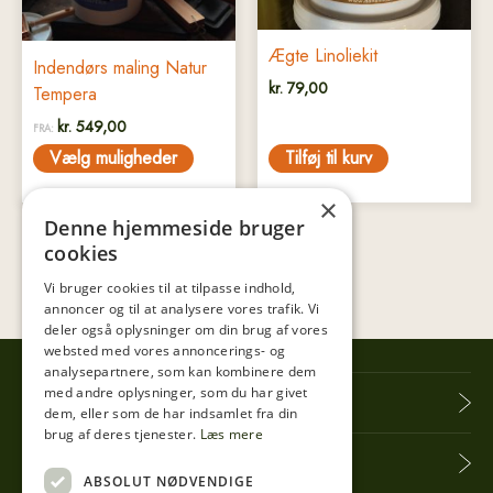
vælges
på
Ægte Linoliekit
Indendørs maling Natur
varesiden
kr.
79,00
Tempera
kr.
549,00
FRA:
Vælg muligheder
Tilføj til kurv
×
Denne hjemmeside bruger
cookies
Vi bruger cookies til at tilpasse indhold,
annoncer og til at analysere vores trafik. Vi
deler også oplysninger om din brug af vores
websted med vores annoncerings- og
analysepartnere, som kan kombinere dem
med andre oplysninger, som du har givet
Tibberup Høkeren
dem, eller som de har indsamlet fra din
brug af deres tjenester.
Læs mere
Information
ABSOLUT NØDVENDIGE