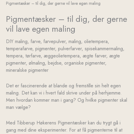
-
Pigmentæsker – til dig, der gerne vil lave egen maling
til
Pigmentæsker – til dig, der gerne
dig,
der
vil lave egen maling
gerne
vil
DIY maling, farve, farvepulver, maling, olietempera,
lave
temperafarve, pigmenter, pulverfarver, spisekammermaling,
egen
tempera, tørfarve, æggeolietempera, ægte farver, ægte
maling
pigmenter, ølmaling, bejdse, organiske pigmenter,
antal
mineralske pigmenter
Det er fascinerende at blande og fremstille sin helt egen
maling. Det kan vi i hvert fald skrive under på herhjemme.
Men hvordan kommer man i gang? Og hvilke pigmenter skal
man vælge?
Med Tibberup Høkerens Pigmentæsker kan du trygt gå i
gang med dine eksperimenter. For at få pigmenterne til at