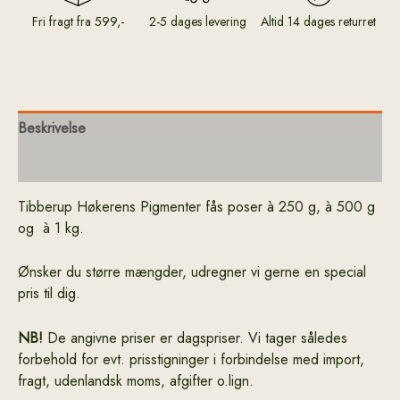
Fri fragt fra 599,-
2-5 dages levering
Altid 14 dages returret
Beskrivelse
Yderligere information
Tibberup Høkerens Pigmenter fås poser à 250 g, à 500 g
og à 1 kg.
Ønsker du større mængder, udregner vi gerne en special
pris til dig.
NB!
De angivne priser er dagspriser. Vi tager således
forbehold for evt. prisstigninger i forbindelse med import,
fragt, udenlandsk moms, afgifter o.lign.