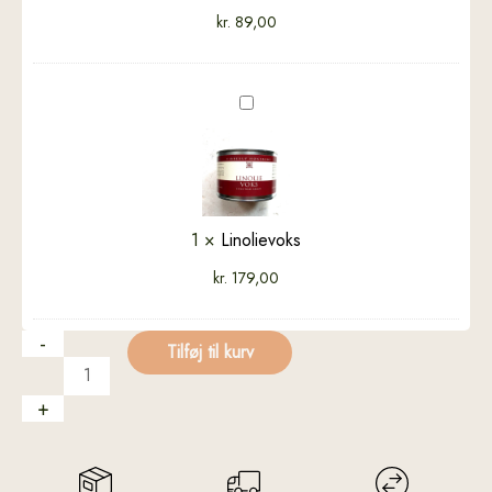
-
kr.
89,00
½
l
Linolievoks
1
×
Linolievoks
kr.
179,00
-
Tilføj til kurv
+