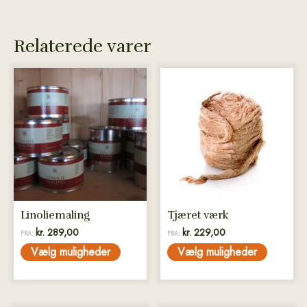
Relaterede varer
Dette
Dette
vare
vare
har
har
flere
flere
varianter.
varianter.
Mulighederne
Mulighederne
kan
kan
vælges
vælges
på
på
Linoliemaling
Tjæret værk
varesiden
varesiden
kr.
289,00
kr.
229,00
FRA:
FRA:
Vælg muligheder
Vælg muligheder