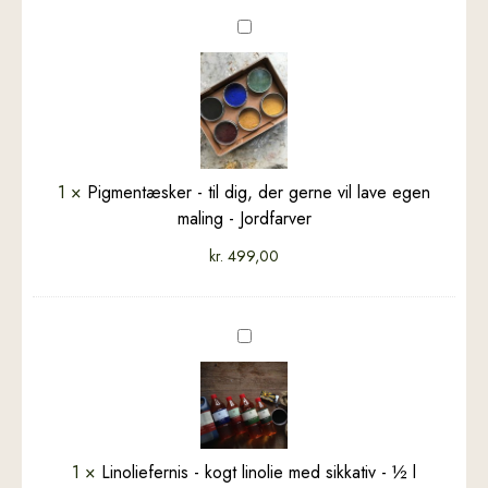
Pigmentæsker
-
til
dig,
der
gerne
vil
1
×
Pigmentæsker - til dig, der gerne vil lave egen
lave
maling - Jordfarver
egen
kr.
499,00
maling
-
Jordfarver
Linoliefernis
-
kogt
linolie
med
sikkativ
1
×
Linoliefernis - kogt linolie med sikkativ - ½ l