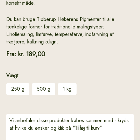
korrekt måde.
Du kan bruge Tibberup Høkerens Pigmenter til alle
tænkelige former for traditionelle malingstyper:
Linoliemaling, limfarve, temperafarve, indfarvning af
trætjære, kalkning o.lign.
Fra:
kr.
189,00
Vægt
250 g
500 g
1 kg
Vi anbefaler disse produkter købes sammen med - kryds
af hvilke du ønsker og klik på
"Tilføj til kurv"