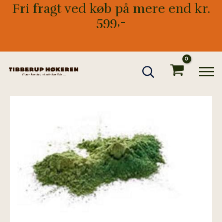
Gå
Fri fragt ved køb på mere end kr.
til
599,-
indholdet