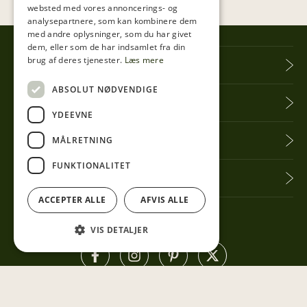
websted med vores annoncerings- og
analysepartnere, som kan kombinere dem
med andre oplysninger, som du har givet
dem, eller som de har indsamlet fra din
brug af deres tjenester.
Læs mere
Tibberup Høkeren
ABSOLUT NØDVENDIGE
Information
YDEEVNE
Praktisk info
MÅLRETNING
FUNKTIONALITET
Få seneste nyt
ACCEPTER ALLE
AFVIS ALLE
Følg med her
VIS DETALJER
Privatlivspolitik